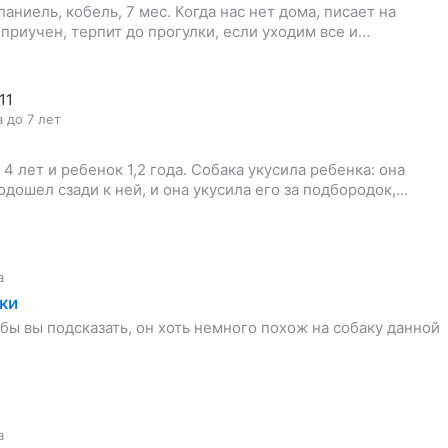
аниель, кобель, 7 мес. Когда нас нет дома, писает на
е приучен, терпит до прогулки, если уходим все и…
11
а до 7 лет
4 лет и ребенок 1,2 года. Собака укусила ребенка: она
дошел сзади к ней, и она укусила его за подбородок,…
а
ки
бы вы подсказать, он хоть немного похож на собаку данной
а