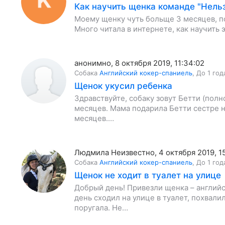
Как научить щенка команде "Нель
Моему щенку чуть больще 3 месяцев, по
Много читала в интернете, как научить 
анонимно
,
8 октября 2019, 11:34:02
Собака
Английский кокер-спаниель
,
До 1 год
Щенок укусил ребенка
Здравствуйте, собаку зовут Бетти (полн
месяцев. Мама подарила Бетти сестре на
месяцев.…
Людмила Неизвестно
,
4 октября 2019, 1
Собака
Английский кокер-спаниель
,
До 1 год
Щенок не ходит в туалет на улице
Добрый день! Привезли щенка – английс
день сходил на улице в туалет, похвали
поругала. Не…