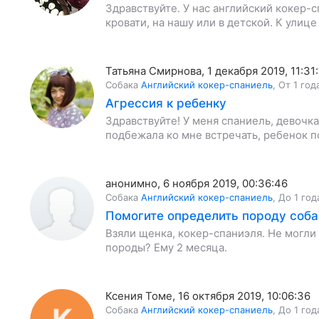
Здравствуйте. У нас английский кокер-сп
кровати, на нашу или в детской. К улиц
Татьяна Смирнова
,
1 декабря 2019, 11:31:
Собака
Английский кокер-спаниель
,
От 1 год
Агрессия к ребенку
Здравствуйте! У меня спаниель, девочка 
подбежала ко мне встречать, ребенок по
анонимно
,
6 ноября 2019, 00:36:46
Собака
Английский кокер-спаниель
,
До 1 год
Помогите определить породу соба
Взяли щенка, кокер-спаниэля. Не могли 
породы? Ему 2 месяца.
Ксения Томе
,
16 октября 2019, 10:06:36
Собака
Английский кокер-спаниель
,
До 1 год