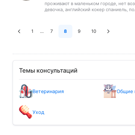
проживают в маленьком городе, нет воз
девочка, английский кокер спаниель, по
1
...
7
8
9
10
Темы консультаций
Ветеринария
Общие 
Уход