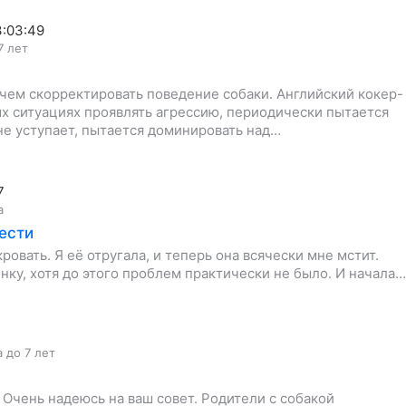
3:03:49
7 лет
чем скорректировать поведение собаки. Английский кокер-
ных ситуациях проявлять агрессию, периодически пытается
 не уступает, пытается доминировать над…
7
а
ести
ровать. Я её отругала, и теперь она всячески мне мстит.
нку, хотя до этого проблем практически не было. И начала…
а до 7 лет
Очень надеюсь на ваш совет. Родители с собакой