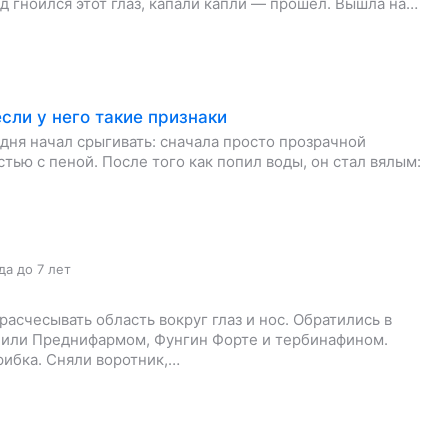
д гноился этот глаз, капали капли — прошел. Вышла на…
сли у него такие признаки
 дня начал срыгивать: сначала просто прозрачной
тью с пеной. После того как попил воды, он стал вялым:
да до 7 лет
асчесывать область вокруг глаз и нос. Обратились в
чили Преднифармом, Фунгин Форте и тербинафином.
рибка. Сняли воротник,…