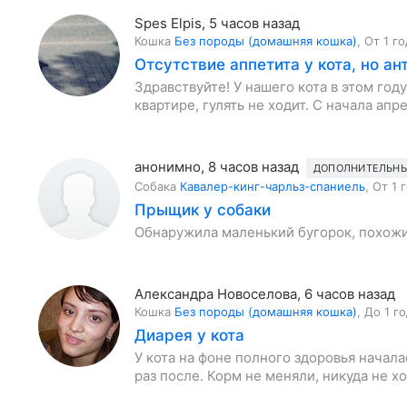
Spes Elpis
,
5 часов назад
Кошка
Без породы (домашняя кошка)
,
От 1 го
Отсутствие аппетита у кота, но а
Здравствуйте! У нашего кота в этом год
квартире, гулять не ходит. С начала апр
анонимно
,
8 часов назад
ДОПОЛНИТЕЛЬНЫ
Собака
Кавалер-кинг-чарльз-спаниель
,
От 1 
Прыщик у собаки
Обнаружила маленький бугорок, похожи
Александра Новоселова
,
6 часов назад
Кошка
Без породы (домашняя кошка)
,
До 1 г
Диарея у кота
У кота на фоне полного здоровья начала
раз после. Корм не меняли, никуда не х