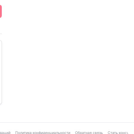
ндаций
Политика конфиденциальности
Обратная связь
Стать консуль