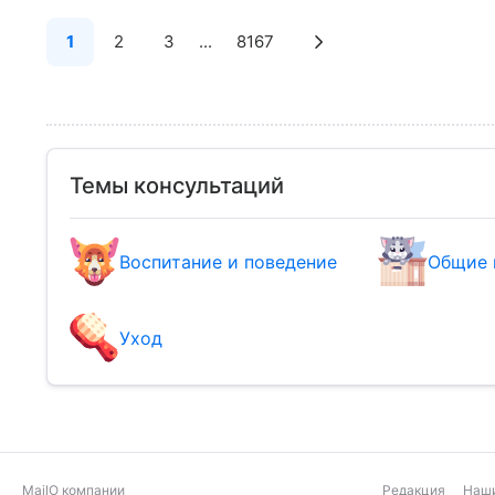
1
2
3
...
8167
Темы консультаций
Воспитание и поведение
Общие 
Уход
Mail
О компании
Редакция
Наши