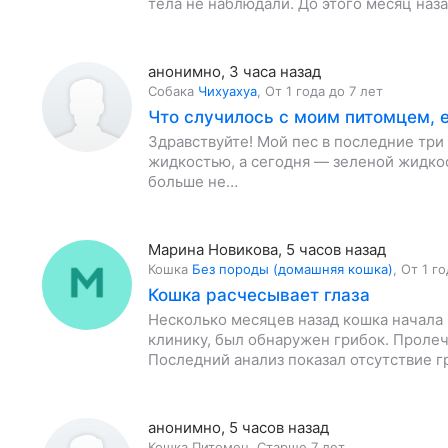
тела не наблюдали. До этого месяц наза
анонимно
,
3 часа назад
Собака
Чихуахуа
,
От 1 года до 7 лет
Что случилось с моим питомцем, е
Здравствуйте! Мой пес в последние три
жидкостью, а сегодня — зеленой жидкос
больше не…
Марина Новикова
,
5 часов назад
Кошка
Без породы (домашняя кошка)
,
От 1 го
Кошка расчесывает глаза
Несколько месяцев назад кошка начала р
клинику, был обнаружен грибок. Проле
Последний анализ показал отсутствие г
анонимно
,
5 часов назад
Кошка
Питомец
,
Старше 7 лет