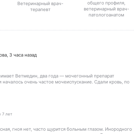
общего профиля,
Ветеринарный врач-
ветеринарный врач-
терапевт
патологоанатом
ова
,
3 часа назад
инимает Ветмедин, два года — мочегонный препарат
и началось очень частое мочеиспускание. Сдали кровь, по
 7 лет
асная, гноя нет, часто щурится больным глазом. Инородного