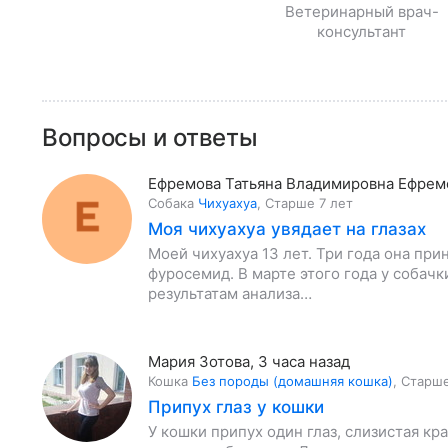
Ветеринарный врач-
консультант
Вопросы и ответы
Ефремова Татьяна Владимировна Ефрем
Собака
Чихуахуа
,
Старше 7 лет
Моя чихуахуа увядает на глазах
Моей чихуахуа 13 лет. Три года она пр
фуросемид. В марте этого года у собачк
результатам анализа…
Мария Зотова
,
3 часа назад
Кошка
Без породы (домашняя кошка)
,
Старше
Припух глаз у кошки
У кошки припух один глаз, слизистая кр