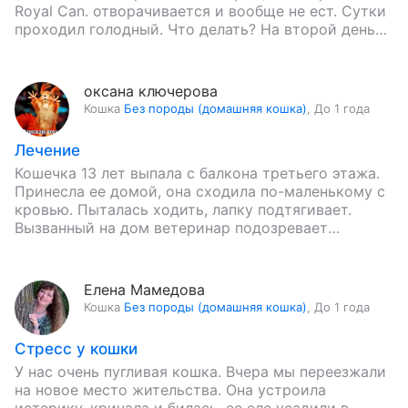
Royal Can. отворачивается и вообще не ест. Сутки
проходил голодный. Что делать? На второй день
дали чуть-чуть обычного влажного…
оксана ключерова
Кошка
Без породы (домашняя кошка)
,
До 1 года
Лечение
Кошечка 13 лет выпала с балкона третьего этажа.
Принесла ее домой, она сходила по-маленькому с
кровью. Пыталась ходить, лапку подтягивает.
Вызванный на дом ветеринар подозревает
перелом таза. Поставил укол Мелоксивет…
Елена Мамедова
Кошка
Без породы (домашняя кошка)
,
До 1 года
Стресс у кошки
У нас очень пугливая кошка. Вчера мы переезжали
на новое место жительства. Она устроила