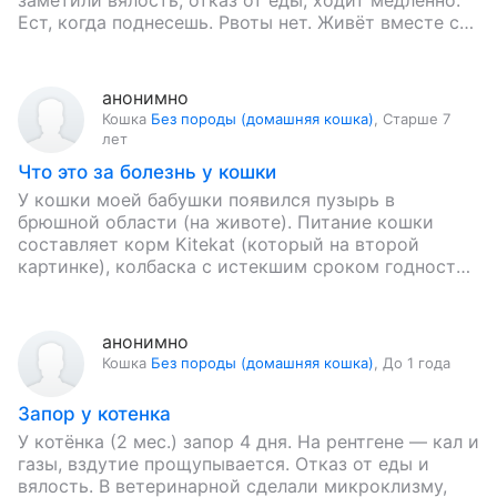
заметили вялость, отказ от еды, ходит медленно.
Ест, когда поднесешь. Рвоты нет. Живёт вместе с
братом,…
анонимно
Кошка
Без породы (домашняя кошка)
,
Старше 7
лет
Что это за болезнь у кошки
У кошки моей бабушки появился пузырь в
брюшной области (на животе). Питание кошки
составляет корм Kitekat (который на второй
картинке), колбаска с истекшим сроком годности,
молоко с истекшим сроком годности,…
анонимно
Кошка
Без породы (домашняя кошка)
,
До 1 года
Запор у котенка
У котёнка (2 мес.) запор 4 дня. На рентгене — кал и
газы, вздутие прощупывается. Отказ от еды и
вялость. В ветеринарной сделали микроклизму,