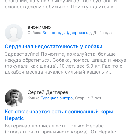
сознании, но у неё выкручивает все суставы и
слюноотделение обильное. Приступ длится в
течение…
анонимно
Собака
Без породы (дворняжка)
,
До 1 года
Сердечная недостаточность у собаки
Здравствуйте! Помогите, пожалуйста, больше
некуда обратиться. Собака, помесь шпица и чихуа
(покупали как шпица), 10 лет, вес 5,9 кг. Где-то с
декабря месяца начался сильный кашель и
одышка. Возим постоянно…
Сергей Дегтярев
Кошка
Турецкая ангора
,
Старше 7 лет
Кот отказывается есть прописанный корм
Hepatic
Ветеринар прописал есть только Hepatic
(отказаться от привычного корма). От Hepatic