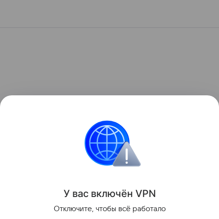
У вас включ
ён
V
P
N
Отключите, чтобы всё работало