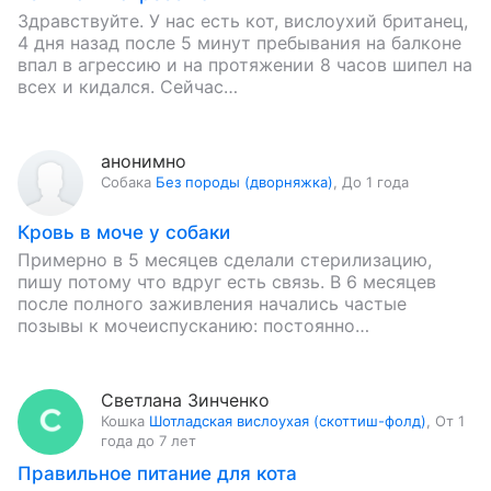
Здравствуйте. У нас есть кот, вислоухий британец,
4 дня назад после 5 минут пребывания на балконе
впал в агрессию и на протяжении 8 часов шипел на
всех и кидался. Сейчас…
анонимно
Собака
Без породы (дворняжка)
,
До 1 года
Кровь в моче у собаки
Примерно в 5 месяцев сделали стерилизацию,
пишу потому что вдруг есть связь. В 6 месяцев
после полного заживления начались частые
позывы к мочеиспусканию: постоянно
присаживалась и мочилась по чуть-чуть, потом…
Светлана Зинченко
Кошка
Шотладская вислоухая (скоттиш-фолд)
,
От 1
года до 7 лет
Правильное питание для кота