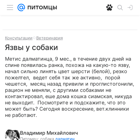
Консультации
Ветеринария
Язвы у собаки
Метис далматинца, 9 мес., в течение двух дней на 
спине появилась ранка, похожа на какую-то язву, 
начал сильно линять цвет шерсти (белой), резко 
пожелтел,  ведет себя так же активно,  порой 
чешется,  месяц назад привили и проглистогонили, 
рацион не меняли, с другими собаками не 
контактировал, еше дома кошка сиамская, никуда 
не выходит.  Посмотрите и подскажите, что это 
может быть? Сегодня воскресение, вет.клинники 
не работают.
Владимир Михайлович
Питомец:
собака
далматин
,