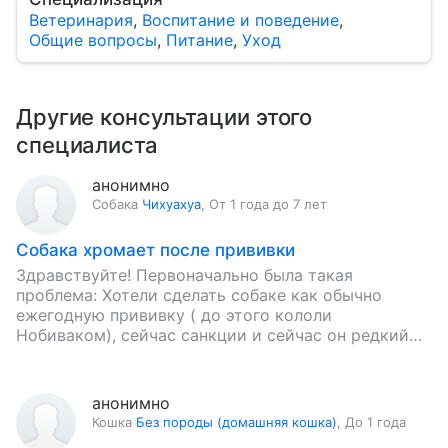
Ветеринария
,
Воспитание и поведение
,
Общие вопросы
,
Питание
,
Уход
Другие консультации этого
специалиста
анонимно
Собака
Чихуахуа
,
От 1 года до 7 лет
Собака хромает после прививки
Здравствуйте! Первоначально была такая
проблема: Хотели сделать собаке как обычно
ежегодную прививку ( до этого кололи
Нобиваком), сейчас санкции и сейчас он редкий
стал, пришлось отечественной колоть ( Рабикан).
Кололи…
анонимно
Кошка
Без породы (домашняя кошка)
,
До 1 года