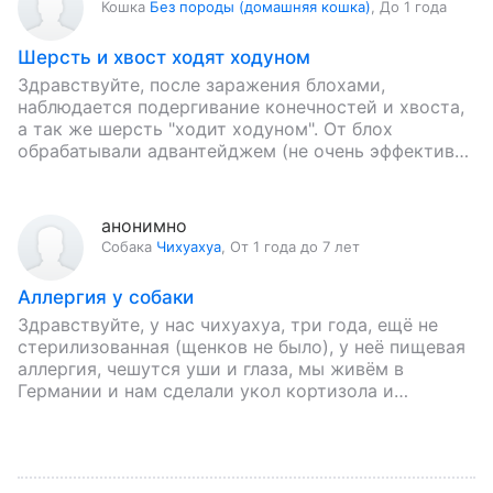
Кошка
Без породы (домашняя кошка)
,
До 1 года
Шерсть и хвост ходят ходуном
Здравствуйте, после заражения блохами,
наблюдается подергивание конечностей и хвоста,
а так же шерсть "ходит ходуном". От блох
обрабатывали адвантейджем (не очень эффективно
- чёрные точечки оставались), стало чуть легче
кошке,…
анонимно
Собака
Чихуахуа
,
От 1 года до 7 лет
Аллергия у собаки
Здравствуйте, у нас чихуахуа, три года, ещё не
стерилизованная (щенков не было), у неё пищевая
аллергия, чешутся уши и глаза, мы живём в
Германии и нам сделали укол кортизола и…