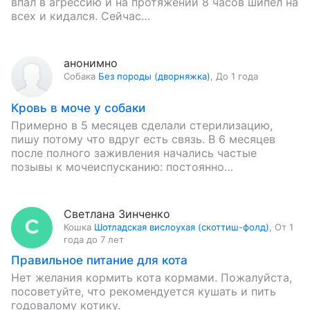
впал в агрессию и на протяжении 8 часов шипел на
всех и кидался. Сейчас…
анонимно
Собака
Без породы (дворняжка)
,
До 1 года
Кровь в моче у собаки
Примерно в 5 месяцев сделали стерилизацию,
пишу потому что вдруг есть связь. В 6 месяцев
после полного заживления начались частые
позывы к мочеиспусканию: постоянно
присаживалась и мочилась по чуть-чуть, потом…
Светлана Зинченко
Кошка
Шотладская вислоухая (скоттиш-фолд)
,
От 1
года до 7 лет
Правильное питание для кота
Нет желания кормить кота кормами. Пожалуйста,
посоветуйте, что рекомендуется кушать и пить
годовалому котику.