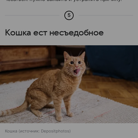
5
Кошка ест несъедобное
Кошка
источник:
Depositphotos