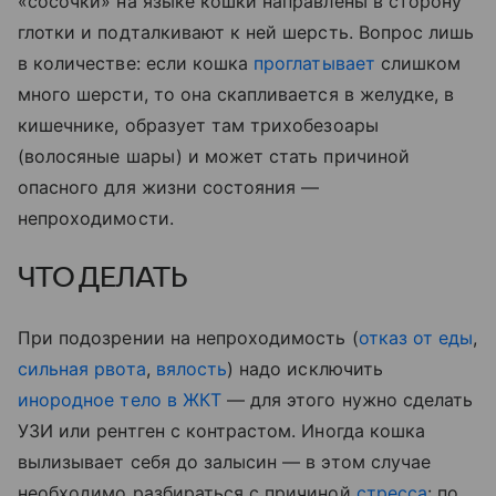
«сосочки» на языке кошки направлены в сторону
глотки и подталкивают к ней шерсть. Вопрос лишь
в количестве: если кошка
проглатывает
слишком
много шерсти, то она скапливается в желудке, в
кишечнике, образует там трихобезоары
(волосяные шары) и может стать причиной
опасного для жизни состояния —
непроходимости.
ЧТО ДЕЛАТЬ
При подозрении на непроходимость (
отказ от еды
,
сильная рвота
,
вялость
) надо исключить
инородное тело в ЖКТ
— для этого нужно сделать
УЗИ или рентген с контрастом. Иногда кошка
вылизывает себя до залысин — в этом случае
необходимо разбираться с причиной
стресса
: по