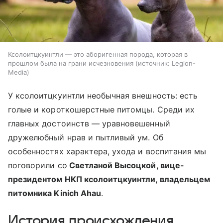
Ксолоитцкуинтли — это аборигенная порода, которая в
прошлом была на грани исчезновения
источник:
Legion-
Media
У ксолоитцкуинтли необычная внешность: есть
голые и короткошерстные питомцы. Среди их
главных достоинств — уравновешенный
дружелюбный нрав и пытливый ум. Об
особенностях характера, ухода и воспитания мы
поговорили со
Светланой Высоцкой, вице-
президентом НКП ксолоитцкуинтли, владельцем
питомника Kinich Ahau
.
История происхождения