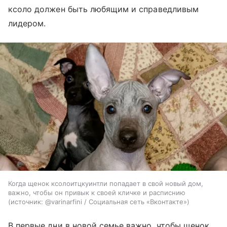
ксоло должен быть любящим и справедливым
лидером.
Когда щенок ксолоитцкуинтли попадает в свой новый дом,
важно, чтобы он привык к своей кличке и расписнию
источник:
@varinarfini / Социальная сеть «Вконтакте»
В первые дни в новой семье важно, чтобы щенок