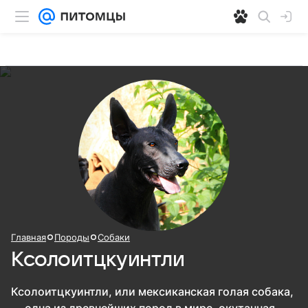
Главная
Породы
Собаки
Ксолоитцкуинтли
Ксолоитцкуинтли, или мексиканская голая собака,