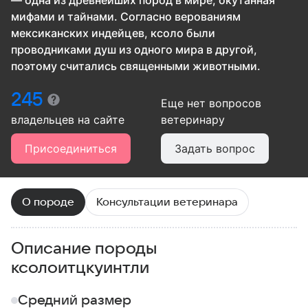
— одна из древнейших пород в мире, окутанная
мифами и тайнами. Согласно верованиям
мексиканских индейцев, ксоло были
проводниками душ из одного мира в другой,
поэтому считались священными животными.
245
Еще нет вопросов
владельцев
на сайте
ветеринару
Присоединиться
Задать вопрос
О породе
Консультации ветеринара
Описание породы
ксолоитцкуинтли
Средний размер