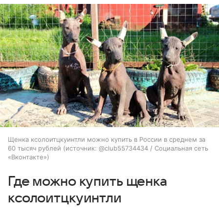
Щенка ксолоитцкуинтли можно купить в России в среднем за
60 тысяч рублей
источник:
@club55734434 / Социальная сеть
«Вконтакте»
Где можно купить щенка
ксолоитцкуинтли