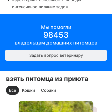
интенсивное виляние задом.
Мы помогли
98453
владельцам
домашних питомцев
Задать вопрос ветеринару
взять питомца из приюта
Все
Кошки
Собаки