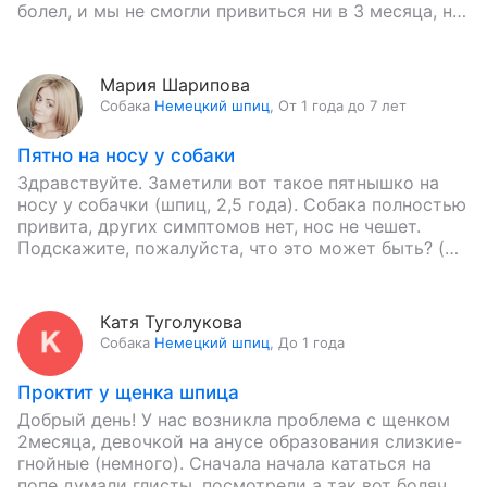
болел, и мы не смогли привиться ни в 3 месяца, ни
в…
Мария Шарипова
Собака
Немецкий шпиц
,
От 1 года до 7 лет
Пятно на носу у собаки
Здравствуйте. Заметили вот такое пятнышко на
носу у собачки (шпиц, 2,5 года). Собака полностью
привита, других симптомов нет, нос не чешет.
Подскажите, пожалуйста, что это может быть? (
хотя бы…
Катя Туголукова
Собака
Немецкий шпиц
,
До 1 года
Проктит у щенка шпица
Добрый день! У нас возникла проблема с щенком
2месяца, девочкой на анусе образования слизкие-
гнойные (немного). Сначала начала кататься на
попе думали глисты, посмотрели а так вот болячки