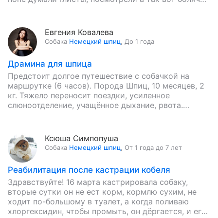
подскажите как его…
Евгения Ковалева
Собака
Немецкий шпиц
,
До 1 года
Драмина для шпица
Предстоит долгое путешествие с собачкой на
маршрутке (6 часов). Порода Шпиц, 10 месяцев, 2
кг. Тяжело переносит поездки, усиленное
слюноотделение, учащённое дыхание, рвота.
Можно ли давать таблетки «Драмина»?
Ксюша Симпопуша
Собака
Немецкий шпиц
,
От 1 года до 7 лет
Реабилитация после кастрации кобеля
Здравствуйте! 16 марта кастрировала собаку,
вторые сутки он не ест корм, кормлю сухим, не
ходит по-большому в туалет, а когда поливаю
хлоргексидин, чтобы промыть, он дёргается, и его