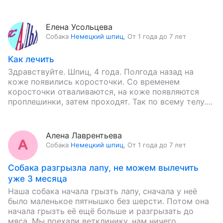
начинает трясти,…
Елена Усольцева
Собака
Немецкий шпиц
,
От 1 года до 7 лет
Как лечить
Здравствуйте. Шпиц, 4 года. Полгода назад на
коже появились коросточки. Со временем
коросточки отваливаются, на коже появляются
проплешинки, затем проходят. Так по всему телу.
Проверяли, не лишай. Диагноз поставить не…
Алена Лаврентьева
Собака
Немецкий шпиц
,
От 1 года до 7 лет
Собака разгрызла лапу, не можем вылечить
уже 3 месяца
Наша собака начала грызть лапу, сначала у неё
было маленькое пятнышко без шерсти. Потом она
начала грызть её ещё больше и разгрызать до
мяса. Мы поехали ветклинику, нам ничего