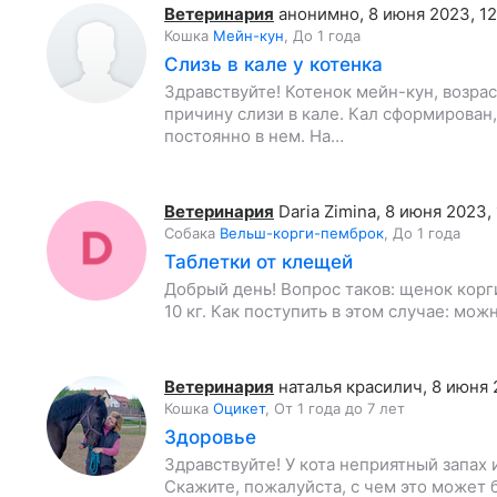
Ветеринария
анонимно
,
8 июня 2023, 12
Кошка
Мейн-кун
,
До 1 года
Слизь в кале у котенка
Здравствуйте! Котенок мейн-кун, возра
причину слизи в кале. Кал сформирован,
постоянно в нем. На…
Ветеринария
Daria Zimina
,
8 июня 2023, 
Собака
Вельш-корги-пемброк
,
До 1 года
Таблетки от клещей
Добрый день! Вопрос таков: щенок корги
10 кг. Как поступить в этом случае: можн
Ветеринария
наталья красилич
,
8 июня 
Кошка
Оцикет
,
От 1 года до 7 лет
Здоровье
Здравствуйте! У кота неприятный запах 
Скажите, пожалуйста, с чем это может б