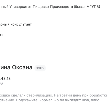
нный Университет Пищевых Производств (бывш. МГУПБ)
арный консультант
сы
гина Оксана
3902
:43:13
ода
кошке сделали стерилизацию. На третий день при обработк
отнение. Подскажите, нормально ли выглядит шов, либо