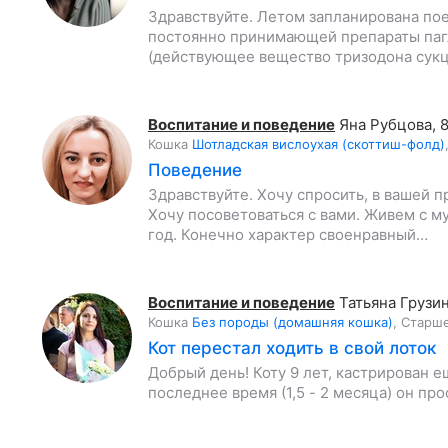
Здравствуйте. Летом запланирована пое
постоянно принимающей препараты пагл
(действующее вещество тризодона сукц
Воспитание и поведение
Яна Рубцова
,
8
Кошка
Шотладская вислоухая (скоттиш-фолд)
Поведение
Здравствуйте. Хочу спросить, в вашей 
Хочу посоветоваться с вами. Живем с м
год. Конечно характер своенравный…
Воспитание и поведение
Татьяна Грузи
Кошка
Без породы (домашняя кошка)
,
Старше
Кот перестал ходить в свой лоток
Добрый день! Коту 9 лет, кастрирован е
последнее время (1,5 - 2 месяца) он пр