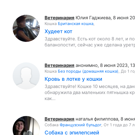
Ветеринария
Юлия Гаджиева
,
8 июня 20
Кошка
Британская кошка
,
Худеет кот
Здравствуйте. Есть кот около 8 лет, и п
баланопостит, сейчас уже сделана урет
Ветеринария
анонимно
,
8 июня 2023, 13
Кошка
Без породы (домашняя кошка)
,
До 1 г
Кровь в лотке у кошки
Здравствуйте! Кошке 10 месяцев, на да
обнаружила два маленьких пятнышка кро
как…
Ветеринария
наталья филиппова
,
8 июня
Собака
Французский бульдог
,
От 1 года до 7 
Собака с эпилепсией