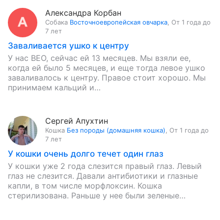
Александра Корбан
Собака
Восточноевропейская овчарка
,
От 1 года до
7 лет
Заваливается ушко к центру
У нас ВЕО, сейчас ей 13 месяцев. Мы взяли ее,
когда ей было 5 месяцев, и еще тогда левое ушко
заваливалось к центру. Правое стоит хорошо. Мы
принимаем кальций и…
Сергей Апухтин
Кошка
Без породы (домашняя кошка)
,
От 1 года до
7 лет
У кошки очень долго течет один глаз
У кошки уже 2 года слезится правый глаз. Левый
глаз не слезится. Давали антибиотики и глазные
капли, в том числе морфлоксин. Кошка
стерилизована. Раньше у нее были зеленые
выделения из…