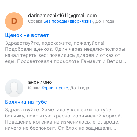
darinamezhik1611@gmail.com
Собака
Без породы (дворняжка)
,
До 1 года
Щенок не встает
Здравствуйте, подскажите, пожалуйста!
Подобрали щенков. Один через неделю-полторы
начал терять вес: появились диарея и отказ от
еды. Посоветовали проколоть Гамавит и Ветом.
Проставили эти уколы три дня в оба бедра.…
анонимно
Кошка
Корниш-рекс
,
До 1 года
Болячка на губе
Здравствуйте. Заметила у кошечки на губе
болячку, покрытую красно-коричневой коркой.
Поведение котенка не изменилось, его, вроде,
ничего не беспокоит. От блох не защищали.
Повторная прививка «Мультифел» сделана в мае.