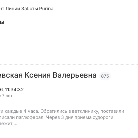
т Линии Заботы Purina.
сы
евская Ксения Валерьевна
875
6, 11:34:32
 7 лет
ги каждые 4 часа. Обратились в ветклинику, поставили
описали паглюферал. Через 3 дня приема судороги
лежит,…