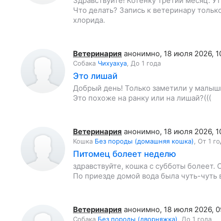
Здравствуйте! Котенку третий месяц. Утр
Что делать? Запись к ветеринару только
хлорида.
Ветеринария
анонимно
,
18 июля 2026, 1
Собака
Чихуахуа
,
До 1 года
Это лишай
Добрый день! Только заметили у малышк
Это похоже на ранку или на лишай?(((
Ветеринария
анонимно
,
18 июля 2026, 1
Кошка
Без породы (домашняя кошка)
,
От 1 го
Питомец болеет неделю
здравствуйте, кошка с субботы болеет. О
По приезде домой вода была чуть-чуть в
Ветеринария
анонимно
,
18 июля 2026, 0
Собака
Без породы (дворняжка)
,
До 1 года