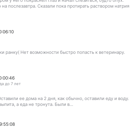
ом у него покраснел глаз и начал слезиться, будто опух.
 на послезавтра. Сказали пока протирать раствором натрия
0:06:10
и ранку( Нет возможности быстро попасть к ветеринару.
0:00:46
да до 7 лет
ставили ее дома на 2 дня, как обычно, оставили еду и воду.
ыпита, а еда не тронута. Были в…
9:55:08