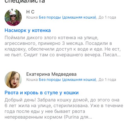
специалиста
Н С
Кошка
Без породы (домашняя кошка)
,
До 1 года
Насморк у котенка
Поймали дикого злого котенка на улице,
агрессивного, примерно 3 месяца. Посадили в
кладовку, обеспечили доступ к воде и еде. Не ест,
не пьет. Сидит там со вчерашнего вечера. Писал
в…
Екатерина Медведева
Кошка
Без породы (домашняя кошка)
,
До 1 года
Рвота и кровь в стуле у кошки
Добрый день! Забрала кошку домой, до этого она
6 лет жила на улице, стерилизована. Уже в течение
года после еды у нее бывает рвота
непереваренным кормом (Purina для
стерилизованных), иногда…