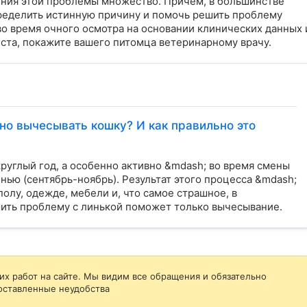
ения этой проблемы множество. Причем, в большинстве 
ределить истинную причину и помочь решить проблему 
о время очного осмотра на основании клинических данных и
ста, покажите вашего питомца ветеринарному врачу.
но вычесывать кошку? И как правильно это
углый год, а особенно активно &mdash; во время смены
енью (сентябрь-ноябрь). Результат этого процесса &mdash;
полу, одежде, мебели и, что самое страшное, в
ить проблему с линькой поможет только вычесывание.
их работ на сайте. Мы видим все обращения и обязательно
оставленные неудобства