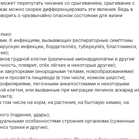
 может перепутать чихание со срыгиванием, срыгивание с 
как можно скорее дифференцировать эти явления. Ведь в 
оворить о чрезвычайно опасном состоянии для жизни 
ько:

ями. К инфекциям, вызывающих респираторные симптомы 
русную инфекции, бордетеллёз, туберкулёз, бластомикоз, 
е);

нов грудной клетки (различные миокардиопатии и другие 
ность, плеврит, отёк лёгких и некоторые другие);

и закупорками (инородными телами, новообразованиями) 
и и просвета пищевода (в том числе, комком шерсти);

ирофиляриями, легочными анкилостомами и некоторыми 
ной клетки, или вызванные при миграции личинок аскарид из
акта;

том числе на корм, на растения, на бытовую химию, на 
го (падения, удары);

дуальными особенностями строения организма (суженные 
оз трахеи и другие).
