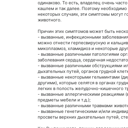
одинаково. То есть, владелец очень часто
кашлем и так далее. Поэтому необходимо 
некоторых случаях, эти симптомы могут г
животного. 

Причин этих симптомов может быть нескол
- вызванные, инфекционными заболевани
можно отнести герпесвирусную и кальциви
микоплазмоз, хламидиоз и некоторые други
- вызванные различными патологиями орга
заболевания сердца, сердечная недостаточ
- вызванные различными обструкциями ил
дыхательных путей, органов грудной клетк
- вызванные некоторыми гельминтами (д
другими), которые селятся в органах груд
легких в полость желудочно-кишечного тр
- вызванные аллергическими реакциями (в 
предметы мебели и т.д.);

- вызванные различными травмами животно
- вызванные генетическими и/или индиви
просветы верхних дыхательных путей, стен