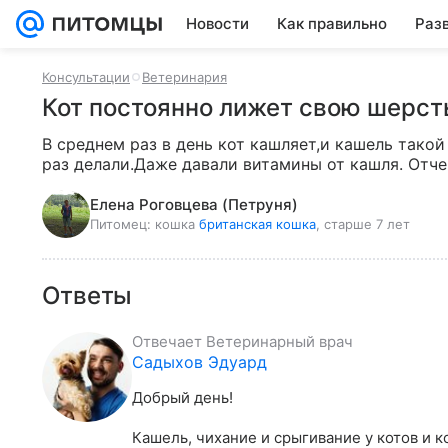
Новости
Как правильно
Раз
Консультации
Ветеринария
Кот постоянно лижет свою шерст
В среднем раз в день кот кашляет,и кашель такой
раз делали.Даже давали витамины от кашля. Отче
Елена Роговцева (Петруня)
Питомец:
кошка
британская кошка
, старше 7 лет
Ответы
Отвечает
Ветеринарный врач
Садыхов Эдуард
Добрый день!

Кашель, чихание и срыгивание у котов и к