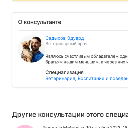
О консультанте
Садыхов Эдуард
Ветеринарный врач
Являюсь счастливым обладателем однои
братьям нашим меньшим, а через них 
Специализация
Ветеринария
,
Воспитание и поведе
Другие консультации этого специ
Людмила Майорова
,
10 октября 2023, 18