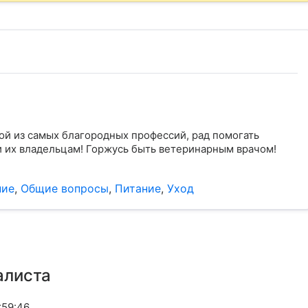
̆ из самых благородных профессий, рад помогать
и их владельцам! Горжусь быть ветеринарным врачом!
ние
,
Общие вопросы
,
Питание
,
Уход
алиста
:59:46