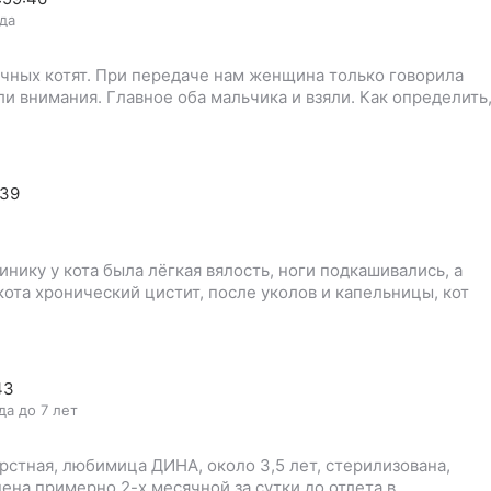
ода
ячных котят. При передаче нам женщина только говорила
или внимания. Главное оба мальчика и взяли. Как определить
:39
нику у кота была лёгкая вялость, ноги подкашивались, а
кота хронический цистит, после уколов и капельницы, кот
43
да до 7 лет
ерстная, любимица ДИНА, около 3,5 лет, стерилизована,
ена примерно 2-х месячной за сутки до отлета в