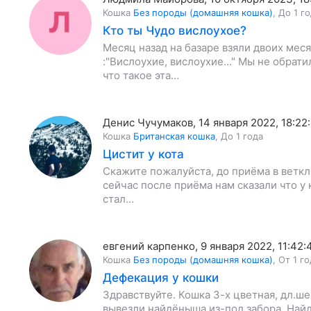
Кошка
Без породы (домашняя кошка)
,
До 1 г
Кто ты Чудо вислоухое?
Месяц назад на базаре взяли двоих мес
:"Вислоухие, вислоухие..." Мы не обрат
что такое эта…
Денис Чучумаков
,
14 января 2022, 18:22
Кошка
Британская кошка
,
До 1 года
Цистит у кота
Скажите пожалуйста, до приёма в веткли
сейчас после приёма нам сказали что у 
стал…
евгений карпенко
,
9 января 2022, 11:42:
Кошка
Без породы (домашняя кошка)
,
От 1 го
Дефекация у кошки
Здравствуйте. Кошка 3-х цветная, дл.ш
вывезли найдёныша из-под забора. Найд