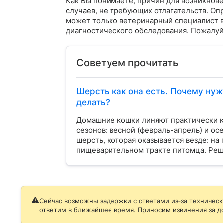
Как Вы понимаете, причин для возникнов
случаев, не требующих отлагательств. Оп
может только ветеринарный специалист в
диагностического обследования. Пожалуй
Советуем прочитать
Шерсть как она есть. Почему нуж
делать?
Домашние кошки линяют практически кр
сезонов: весной (февраль-апрель) и ос
шерсть, которая оказывается везде: на 
пищеварительном тракте питомца. Реш
Сейчас возможны задержки с ответами из‑за техническ
ответим в ближайшее время. Приносим извинения за д