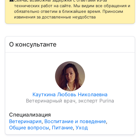
Сейчас возможны задержки с ответами из‑за
технических работ на сайте. Мы видим все обращения и
обязательно ответим в ближайшее время. Приносим
извинения за доставленные неудобства
О консультанте
Кауткина Любовь Николаевна
Ветеринарный врач, эксперт Purina
Специализация
Ветеринария
,
Воспитание и поведение
,
Общие вопросы
,
Питание
,
Уход