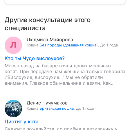
Другие консультации этого
специалиста
Людмила Майорова
Кошка
Без породы (домашняя кошка)
,
До 1 года
Кто ты Чудо вислоухое?
Месяц назад на базаре взяли двоих месячных
котят. При передаче нам женщина только говорила
:"Вислоухие, вислоухие..." Мы не обратили
внимания. Главное оба мальчика и взяли. Как
определить, что такое эта…
Денис Чучумаков
Кошка
Британская кошка
,
До 1 года
Цистит у кота
Скажите пожалуйста, до приёма в ветклинику у