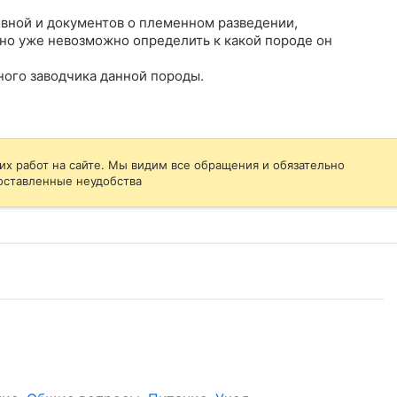
вной и документов о племенном разведении, 
но уже невозможно определить к какой породе он 
ого заводчика данной породы.

их работ на сайте. Мы видим все обращения и обязательно
оставленные неудобства