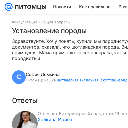
Новости
Как правильно
Раз
Консультации
Общие вопросы
Установление породы
Здравствуйте. Хочу понять, купили мы породисту
документов, сказали, что шотландская порода. В
прямоухая. Мама прям такого же раскраса, как и 
породистый.
София Ломкина
Питомец:
кошка
шотладская вислоухая (скоттиш-фолд
Ответы
Отвечает
Ветеринарный врач, стаж 19 лет
Холкина Ирина