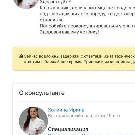
Здравствуйте!

К сожалению, если у питомца нет родосло
подтверждающих его породу, то достовер
относится. 

Попробуйте проконсультироваться у опытн
Здоровья вашему котёнку!
Сейчас возможны задержки с ответами из‑за техническ
ответим в ближайшее время. Приносим извинения за д
О консультанте
Холкина Ирина
Ветеринарный врач, стаж 19 лет
Специализация