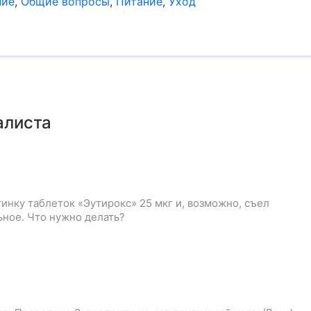
ние
,
Общие вопросы
,
Питание
,
Уход
алиста
инку таблеток «Эутирокс» 25 мкг и, возможно, съел
ьное. Что нужно делать?