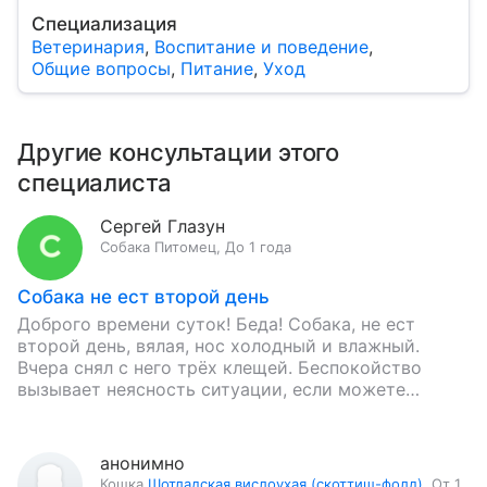
Специализация
Ветеринария
,
Воспитание и поведение
,
Общие вопросы
,
Питание
,
Уход
Другие консультации этого
специалиста
Сергей Глазун
Собака
Питомец
,
До 1 года
Собака не ест второй день
Доброго времени суток! Беда! Собака, не ест
второй день, вялая, нос холодный и влажный.
Вчера снял с него трёх клещей. Беспокойство
вызывает неясность ситуации, если можете
объективно помочь, я жду…
анонимно
Кошка
Шотладская вислоухая (скоттиш-фолд)
,
От 1