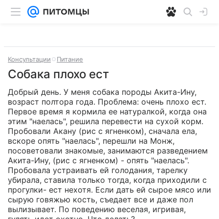
Консультации
Питание
Собака плохо ест
Добрый день. У меня собака породы Акита-Ину, 
возраст полтора года. Проблема: очень плохо ест. 
Первое время я кормила ее натуралкой, когда она 
этим "наелась", решила перевести на сухой корм. 
Пробовали Акану (рис с ягненком), сначала ела, 
вскоре опять "наелась", перешли на Монж, 
посоветовали знакомые, занимаются разведением 
Акита-Ину, (рис с ягненком) - опять "наелась". 
Пробовала устраивать ей голодания, тарелку 
убирала, ставила только тогда, когда приходили с 
прогулки- ест нехотя. Если дать ей сырое мясо или 
сырую говяжью кость, съедает все и даже пол 
вылизывает. По поведению веселая, игривая, 