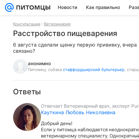
Новости
Как правильно
Раз
Консультации
Ветеринария
Расстройство пищеварения
6 августа сделали щенку первую прививку, вчера 
связано?
анонимно
Питомец:
собака
стаффордширский бультерьер
, старш
Ответы
Отвечает
Ветеринарный врач, эксперт Pur
Кауткина Любовь Николаевна
Добрый день!

Если у питомца наблюдается неоднократны
ветеринарному специалисту. Однократный 