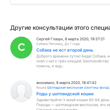
Другие консультации этого специ
Сергей Глазун
,
8 марта 2020, 19:37:21
Собака
Питомец
,
До 1 года
Собака не ест второй день
Доброго времени суток! Беда! Собака, н
снял с него трёх клещей. Беспокойство
помочь, я жду…
анонимно
,
8 марта 2020, 18:41:42
Кошка
Шотладская вислоухая (скоттиш-фолд)
Роды у шотландской кошки
Здравствуйте! У моей кошки 60-64 день
Порода — шотландская вислоухая, это 
Сегодня начала искать…