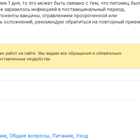
е 1 дня, то это может быть связано с тем, что питомец был 
е заразилось инфекцией в поствакцинальный период, 
мпоненты вакцины, отравлением просроченной или 
ь осложнений, рекомендую обратиться на повторный прием,
их работ на сайте. Мы видим все обращения и обязательно
оставленные неудобства
ние
,
Общие вопросы
,
Питание
,
Уход