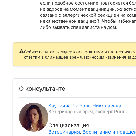
если подобное состояние повторяется боле
не здоров на момент вакцинации, животно
связано с аллергической реакцией на ко
некачественной вакциной. Чтобы избежат
либо вызвать специалиста на дом.
Сейчас возможны задержки с ответами из‑за техническ
ответим в ближайшее время. Приносим извинения за д
О консультанте
Кауткина Любовь Николаевна
Ветеринарный врач, эксперт Purina
Специализация
Ветеринария
,
Воспитание и поведе