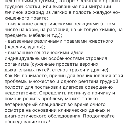
некоторыми другими), которые селятся в органах 
грудной клетки, или вызванные при миграции 
личинок аскарид из легких в полость желудочно-
кишечного тракта;

- вызванные аллергическими реакциями (в том 
числе на корм, на растения, на бытовую химию, на 
предметы мебели и т.д.);

- вызванные различными травмами животного 
(падения, удары);

- вызванные генетическими и/или 
индивидуальными особенностями строения 
организма (суженные просветы верхних 
дыхательных путей, стеноз трахеи и другие).

Как Вы понимаете, причин для возникновения этой 
проблемы множество и одного рентгена грудной 
полости для постановки диагноза совершенно 
недостаточно. Определить истинную причину и 
помочь решить проблему может только 
ветеринарный специалист во время очного 
осмотра на основании клинических данных и 
диагностического обследования. Продолжайте 
обследование кота!