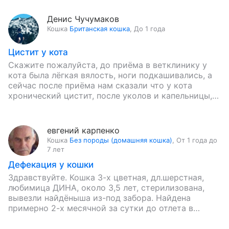
Денис Чучумаков
Кошка
Британская кошка
,
До 1 года
Цистит у кота
Скажите пожалуйста, до приёма в ветклинику у
кота была лёгкая вялость, ноги подкашивались, а
сейчас после приёма нам сказали что у кота
хронический цистит, после уколов и капельницы,
кот стал…
евгений карпенко
Кошка
Без породы (домашняя кошка)
,
От 1 года до
7 лет
Дефекация у кошки
Здравствуйте. Кошка 3-х цветная, дл.шерстная,
любимица ДИНА, около 3,5 лет, стерилизована,
вывезли найдёныша из-под забора. Найдена
примерно 2-х месячной за сутки до отлета в
Калининград, 2-мя самолетами, 5-ю бусами и…