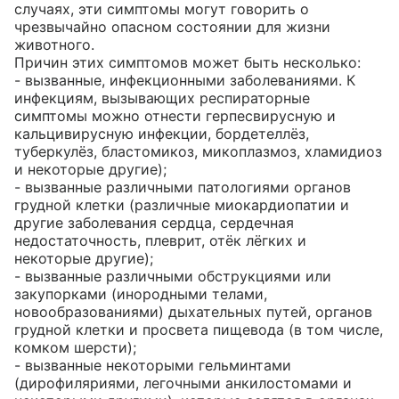
случаях, эти симптомы могут говорить о 
чрезвычайно опасном состоянии для жизни 
животного. 

Причин этих симптомов может быть несколько:

- вызванные, инфекционными заболеваниями. К 
инфекциям, вызывающих респираторные 
симптомы можно отнести герпесвирусную и 
кальцивирусную инфекции, бордетеллёз, 
туберкулёз, бластомикоз, микоплазмоз, хламидиоз 
и некоторые другие);

- вызванные различными патологиями органов 
грудной клетки (различные миокардиопатии и 
другие заболевания сердца, сердечная 
недостаточность, плеврит, отёк лёгких и 
некоторые другие);

- вызванные различными обструкциями или 
закупорками (инородными телами, 
новообразованиями) дыхательных путей, органов 
грудной клетки и просвета пищевода (в том числе, 
комком шерсти);

- вызванные некоторыми гельминтами 
(дирофиляриями, легочными анкилостомами и 