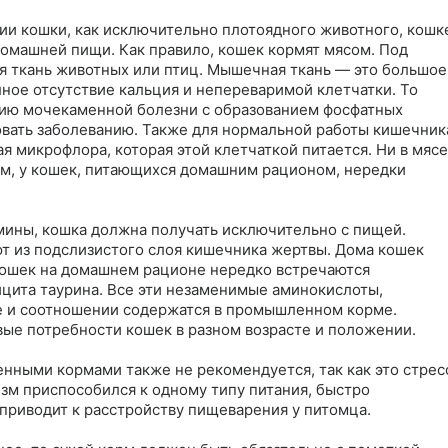
и кошки, как исключительно плотоядного животного, кошке
омашней пищи. Как правило, кошек кормят мясом. Под 
 ткань животных или птиц. Мышечная ткань — это большое 
ное отсутствие кальция и непереваримой клетчатки. То 
витию мочекаменной болезни с образованием фосфатных 
овать заболеванию. Также для нормальной работы кишечника
 микрофлора, которая этой клетчаткой питается. Ни в мясе,
зом, у кошек, питающихся домашним рационом, нередки 
ины, кошка должна получать исключительно с пищей. 
т из подслизистого слоя кишечника жертвы. Дома кошек 
кошек на домашнем рационе нередко встречаются 
цита таурина. Все эти незаменимые аминокислоты, 
 и соотношении содержатся в промышленном корме. 
е потребности кошек в разном возрасте и положении. 

ными кормами также не рекомендуется, так как это стресс
зм приспособился к одному типу питания, быстро 
 приводит к расстройству пищеварения у питомца. 
