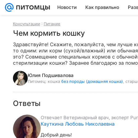
Новости
Как правильно
Раз
Консультации
Питание
Чем кормить кошку
Здравствуйте! Скажите, пожалуйста, чем лучше 
то одним: или корм (сухой/влажный) или обычная 
это? Совмещение специальных кормов с обычной е
стерилизации кошки? Заранее благодарю за помо
Юлия Подшивалова
Питомец:
кошка
без породы (домашняя кошка)
, старш
Ответы
Отвечает
Ветеринарный врач, эксперт Pur
Кауткина Любовь Николаевна
Добрый день!
