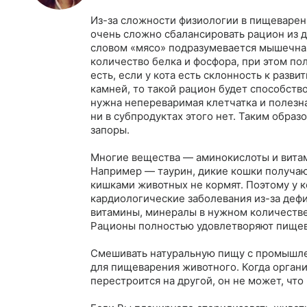
Из-за сложности физиологии в пищеварени
очень сложно сбалансировать рацион из д
словом «мясо» подразумевается мышечная
количество белка и фосфора, при этом пол
есть, если у кота есть склонность к раз
камней, то такой рацион будет способств
нужна непереваримая клетчатка и полезная
ни в субпродуктах этого нет. Таким обра
запоры. 

Многие вещества — аминокислоты и витам
Например — таурин, дикие кошки получаю
кишками животных не кормят. Поэтому у 
кардиологические заболевания из-за дефи
витамины, минералы в нужном количестве
Рационы полностью удовлетворяют пищевы
Смешивать натуральную пищу с промышлен
для пищеварения животного. Когда органи
перестроится на другой, он не может, что