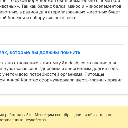
ое, то сухой корм должен быть обязательно с пометкой 
вотных». Так как баланс белка, макро и микроэлементов 
животных, а рацион для стерилизованных животных будет 
ой болезни и набору лишнего веса.
мах, которые вы должны помнить
боты по отношению к питомцу &mdash; составление для
ц чувствовал себя здоровым и энергичным долгие годы,
 учетом всех потребностей организма. Питомцы
ом Анной Копотос сформулировали шесть главных правил
их работ на сайте. Мы видим все обращения и обязательно
оставленные неудобства