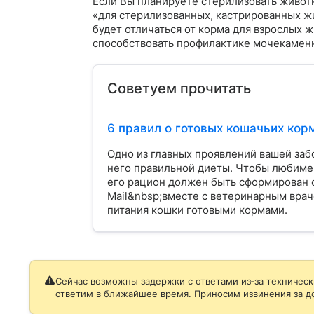
Если Вы планируете стерилизовать животн
«для стерилизованных, кастрированных жи
будет отличаться от корма для взрослых 
способствовать профилактике мочекаменн
Советуем прочитать
6 правил о готовых кошачьих кор
Одно из главных проявлений вашей за
него правильной диеты. Чтобы любиме
его рацион должен быть сформирован с
Mail&nbsp;вместе с ветеринарным врач
питания кошки готовыми кормами.
Сейчас возможны задержки с ответами из‑за техническ
ответим в ближайшее время. Приносим извинения за д