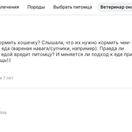
влечения
Породы
Выбрать питомца
Ветеринар он
кормить кошечку? Слышала, что их нужно кормить чем-
еда (вареная навага/супчики, например). Правда ли 
дой вредит питомцу? И меняется ли подход к еде при
щь!:)
е 7 лет
ina