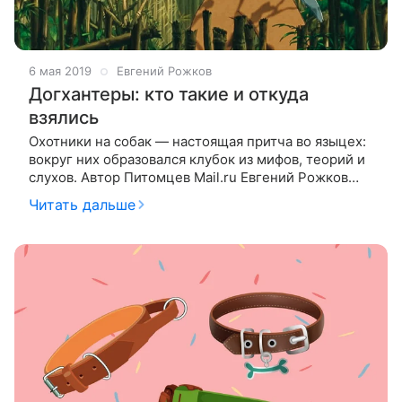
6 мая 2019
Евгений Рожков
Догхантеры: кто такие и откуда
взялись
Охотники на собак — настоящая притча во языцех:
вокруг них образовался клубок из мифов, теорий и
слухов. Автор Питомцев Mail.ru Евгений Рожков
разбирается в «субкультуре» догхантеров. Кто
Читать дальше
такие догхантеры? Есть