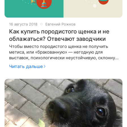
16 августа 2018
Евгений Рожков
Как купить породистого щенка и не
облажаться? Отвечают заводчики
Чтобы вместо породистого щенка не получить
метиса, или «бракованную» — негодную для
выставок, психологически неустойчивую, склонную
к болезням — собаку, к заводчику правильно идти
Читать дальше
подготовленным. Мы спросили трех