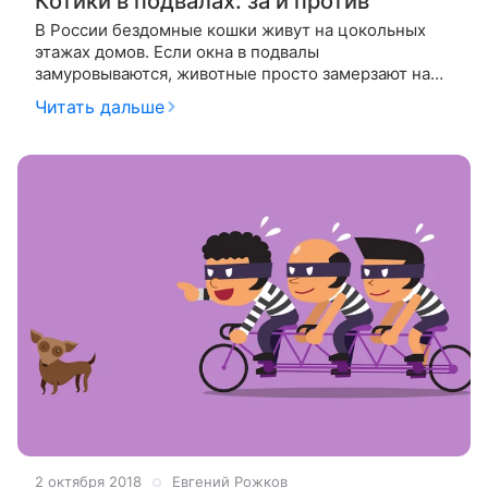
Котики в подвалах: за и против
В России бездомные кошки живут на цокольных
этажах домов. Если окна в подвалы
замуровываются, животные просто замерзают на
улицах. Близкая зима вновь осложнит жизнь
Читать дальше
кошачьего племени. И вновь обострит борьбу
зоозащитников
2 октября 2018
Евгений Рожков