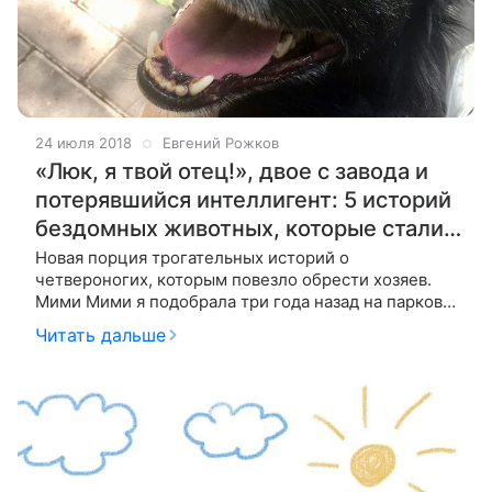
24 июля 2018
Евгений Рожков
«Люк, я твой отец!», двое с завода и
потерявшийся интеллигент: 5 историй
бездомных животных, которые стали
домашними
Новая порция трогательных историй о
четвероногих, которым повезло обрести хозяев.
Мими Мими я подобрала три года назад на парковке
бизнес-центра, где работаю. Иду к машине, как
Читать дальше
вдруг что-то грузное и мохнатое кидается