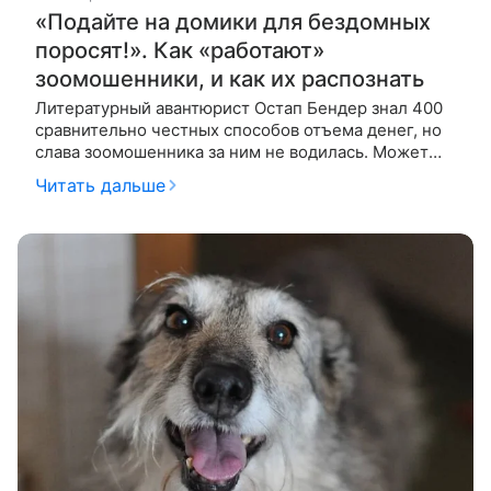
«Подайте на домики для бездомных
поросят!». Как «работают»
зоомошенники, и как их распознать
Литературный авантюрист Остап Бендер знал 400
сравнительно честных способов отъема денег, но
слава зоомошенника за ним не водилась. Может
быть, потому что это история о нашем времени:
Читать дальше
времени социальных сетей.