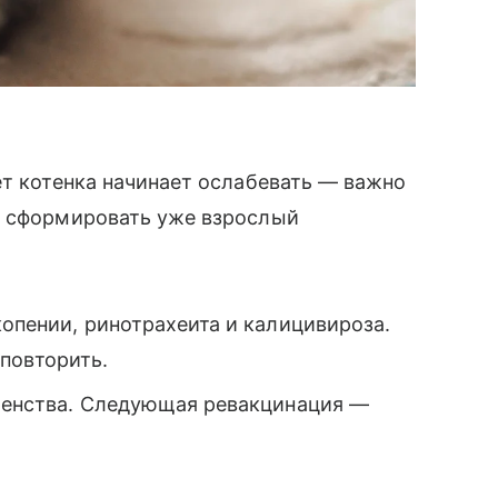
ет котенка начинает ослабевать — важно
т сформировать уже взрослый
копении, ринотрахеита и калицивироза.
повторить.
ешенства. Следующая ревакцинация —