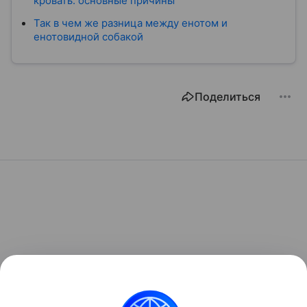
кровать: основные причины
Так в чем же разница между енотом и
енотовидной собакой
Поделиться