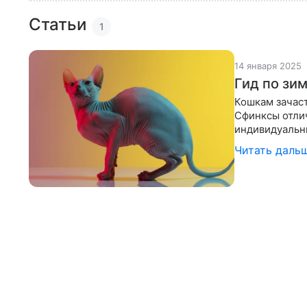
Статьи
1
14 января 2025
Гид по зи
Кошкам зачаст
Сфинксы отли
индивидуальны
следует ухажи
Читать даль