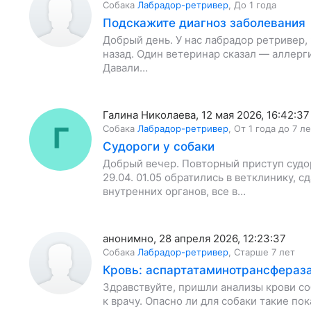
Собака
Лабрадор-ретривер
,
До 1 года
Подскажите диагноз заболевания
Добрый день. У нас лабрадор ретривер,
назад. Один ветеринар сказал — аллерг
Давали…
Галина Николаева
,
12 мая 2026, 16:42:37
Собака
Лабрадор-ретривер
,
От 1 года до 7 л
Судороги у собаки
Добрый вечер. Повторный приступ судор
29.04. 01.05 обратились в ветклинику, 
внутренних органов, все в…
анонимно
,
28 апреля 2026, 12:23:37
Собака
Лабрадор-ретривер
,
Старше 7 лет
Кровь: аспартатаминотрансфераз
Здравствуйте, пришли анализы крови соб
к врачу. Опасно ли для собаки такие по