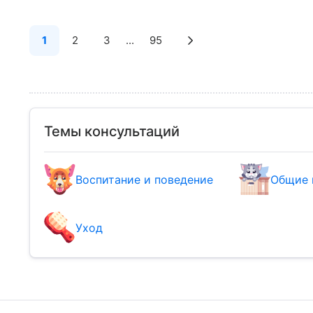
1
2
3
...
95
Темы консультаций
Воспитание и поведение
Общие 
Уход