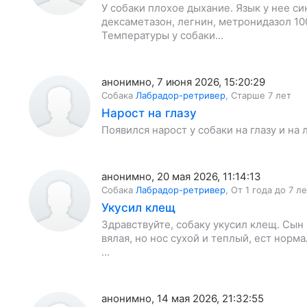
У собаки плохое дыхание. Язык у нее си
дексаметазон, легнин, метронидазол 10
Температуры у собаки…
анонимно
,
7 июня 2026, 15:20:29
Собака
Лабрадор-ретривер
,
Старше 7 лет
Нарост на глазу
Появился нарост у собаки на глазу и на 
анонимно
,
20 мая 2026, 11:14:13
Собака
Лабрадор-ретривер
,
От 1 года до 7 л
Укусил клещ
Здравствуйте, собаку укусил клещ. Сын 
вялая, но нос сухой и теплый, ест норм
…
анонимно
,
14 мая 2026, 21:32:55