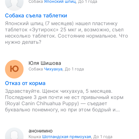
Собака
Японский шпиц
,
До 1 года
Собака съела таблетки
Японский шпиц (7 месяцев) нашел пластинку
таблеток «Эутирокс» 25 мкг и, возможно, съел
несколько таблеток. Состояние нормальное. Что
нужно делать?
Юля Шишова
Собака
Чихуахуа
,
До 1 года
Отказ от корма
Здравствуйте. Щенок чихуахуа, 5 месяцев.
Последние 3 дня почти не ест привычный корм
(Royal Canin Chihuahua Puppy) — съедает
буквально понемногу, но при этом бодрый и
игривый, стул нормальный. Есть…
анонимно
Кошка
Шотландская прямоухая
,
До 1 года