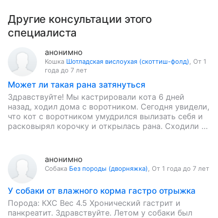
Другие консультации этого
специалиста
анонимно
Кошка
Шотладская вислоухая (скоттиш-фолд)
,
От 1
года до 7 лет
Может ли такая рана затянуться
Здравствуйте! Мы кастрировали кота 6 дней
назад, ходил дома с воротником. Сегодня увидели,
что кот с воротником умудрился вылизать себя и
расковырял корочку и открылась рана. Сходили к
ветеринару, он…
анонимно
Собака
Без породы (дворняжка)
,
От 1 года до 7 лет
У собаки от влажного корма гастро отрыжка
Порода: КХС Вес 4.5 Хронический гастрит и
панкреатит. Здравствуйте. Летом у собаки был