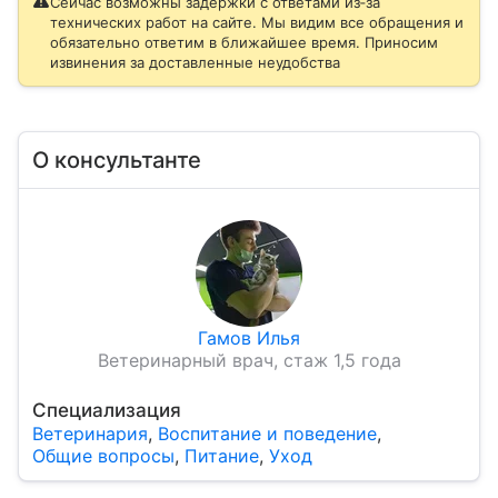
Сейчас возможны задержки с ответами из‑за
технических работ на сайте. Мы видим все обращения и
обязательно ответим в ближайшее время. Приносим
извинения за доставленные неудобства
О консультанте
Гамов Илья
Ветеринарный врач, стаж 1,5 года
Специализация
Ветеринария
,
Воспитание и поведение
,
Общие вопросы
,
Питание
,
Уход