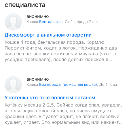
специалиста
анонимно
Кошка
Бенгальская
,
От 1 года до 7 лет
Дискомфорт в анальном отверстии
Кошке 4 года, бенгальская порода. Кормлю
Перфикт фитом, ходит в лоток. Неожиданно два
часа без остановки нежилась и мяукала (что-то
усердно требовала), после долгих поисков я
заметила белый налет в…
анонимно
Кошка
Без породы (домашняя кошка)
,
До 1 года
У котёнка что-то с половым органом
Котёнку месяца 2-2,5. Сейчас когда спал, увидели,
что вытащил половой член, но очень смущает
красный цвет. В туалет ходит, не плачет, весёлый,
кушает, играет. Это нормальный вид или какие-то
проблемы…