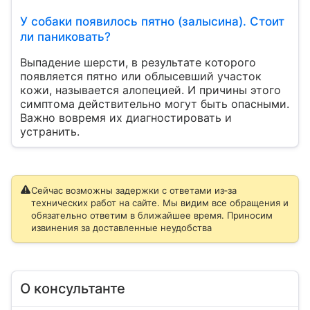
У собаки появилось пятно (залысина). Стоит
ли паниковать?
Выпадение шерсти, в результате которого
появляется пятно или облысевший участок
кожи, называется алопецией. И причины этого
симптома действительно могут быть опасными.
Важно вовремя их диагностировать и
устранить.
Сейчас возможны задержки с ответами из‑за
технических работ на сайте. Мы видим все обращения и
обязательно ответим в ближайшее время. Приносим
извинения за доставленные неудобства
О консультанте