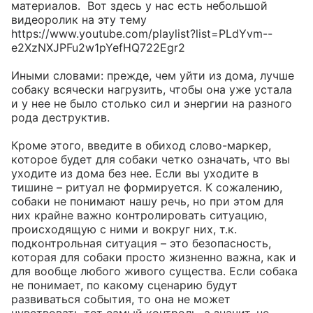
материалов.  Вот здесь у нас есть небольшой 
видеоролик на эту тему 
https://www.youtube.com/playlist?list=PLdYvm--
e2XzNXJPFu2w1pYefHQ722Egr2 

Иными словами: прежде, чем уйти из дома, лучше 
собаку всячески нагрузить, чтобы она уже устала 
и у нее не было столько сил и энергии на разного 
рода деструктив.

Кроме этого, введите в обиход слово-маркер, 
которое будет для собаки четко означать, что вы 
уходите из дома без нее. Если вы уходите в 
тишине – ритуал не формируется. К сожалению, 
собаки не понимают нашу речь, но при этом для 
них крайне важно контролировать ситуацию, 
происходящую с ними и вокруг них, т.к. 
подконтрольная ситуация – это безопасность, 
которая для собаки просто жизненно важна, как и 
для вообще любого живого существа. Если собака 
не понимает, по какому сценарию будут 
развиваться события, то она не может 