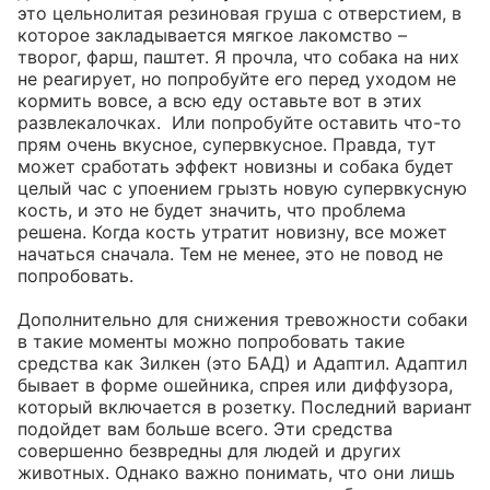
это цельнолитая резиновая груша с отверстием, в 
которое закладывается мягкое лакомство – 
творог, фарш, паштет. Я прочла, что собака на них 
не реагирует, но попробуйте его перед уходом не 
кормить вовсе, а всю еду оставьте вот в этих 
развлекалочках.  Или попробуйте оставить что-то 
прям очень вкусное, супервкусное. Правда, тут 
может сработать эффект новизны и собака будет 
целый час с упоением грызть новую супервкусную 
кость, и это не будет значить, что проблема 
решена. Когда кость утратит новизну, все может 
начаться сначала. Тем не менее, это не повод не 
попробовать.

Дополнительно для снижения тревожности собаки 
в такие моменты можно попробовать такие 
средства как Зилкен (это БАД) и Адаптил. Адаптил 
бывает в форме ошейника, спрея или диффузора, 
который включается в розетку. Последний вариант 
подойдет вам больше всего. Эти средства 
совершенно безвредны для людей и других 
животных. Однако важно понимать, что они лишь 