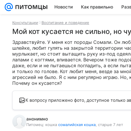
Новости
Как правильно
Раз
Консультации
Воспитание и поведение
Мой кот кусается не сильно, но ч
Здравствуйте. У меня кот породы Сомали. Он люби
шлейке, любит гулять на закрытой территории час
мурлыкает, но стоит вытащить руку из-под одеяла
лапами с когтями, впивается. Вечером тоже подойд
даже, если и не пытаешься погладить, а если пыта
и только по голове. Кот любит меня, везде за мно
агрессией не было. Я с ним регулярно играю. Но, 
Почему он кусается?
К вопросу приложено фото, доступное только ав
анонимно
Питомец:
кошка
сомалийская кошка
, старше 7 лет