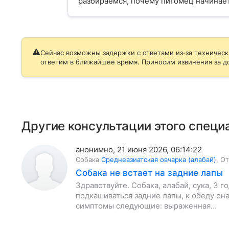
разбираемся, почему питомец начинает 
Сейчас возможны задержки с ответами из‑за техническ
ответим в ближайшее время. Приносим извинения за д
Другие консультации этого специ
анонимно
,
21 июня 2026, 06:14:22
Собака
Среднеазиатская овчарка (алабай)
,
От
Собака не встает на задние лапы
Здравствуйте. Собака, алабай, сука, 3 го
подкашиваться задние лапы, к обеду он
симптомы следующие: выраженная…