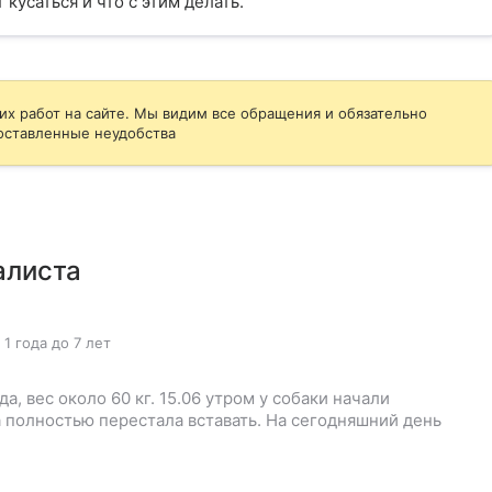
кусаться и что с этим делать.
их работ на сайте. Мы видим все обращения и обязательно
оставленные неудобства
алиста
 1 года до 7 лет
да, вес около 60 кг. 15.06 утром у собаки начали
а полностью перестала вставать. На сегодняшний день