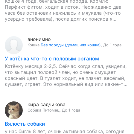
Кошке 4 года, бенгальская порода. Кормлю
Перфикт фитом, ходит в лоток. Неожиданно два
часа без остановки нежилась и мяукала (что-то
усердно требовала), после долгих поисков я
заметила белый налет в…
анонимно
Кошка
Без породы (домашняя кошка)
,
До 1 года
У котёнка что-то с половым органом
Котёнку месяца 2-2,5. Сейчас когда спал, увидели,
что вытащил половой член, но очень смущает
красный цвет. В туалет ходит, не плачет, весёлый,
кушает, играет. Это нормальный вид или какие-то
проблемы…
кира садчикова
Собака
Питомец
,
До 1 года
Вялость собаки
у нас бигль 8 лет, очень активная собака, сегодня