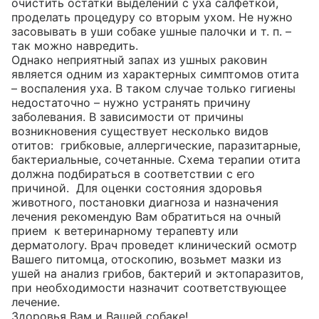
очистить остатки выделений с уха салфеткой, 
проделать процедуру со вторым ухом. Не нужно 
засовывать в уши собаке ушные палочки и т. п. – 
так можно навредить.

Однако неприятный запах из ушных раковин 
является одним из характерных симптомов отита 
– воспаления уха. В таком случае только гигиены 
недостаточно – нужно устранять причину 
заболевания. В зависимости от причины 
возникновения существует несколько видов 
отитов:  грибковые, аллергические, паразитарные, 
бактериальные, сочетанные. Схема терапии отита 
должна подбираться в соответствии с его 
причиной.  Для оценки состояния здоровья 
животного, постановки диагноза и назначения 
лечения рекомендую Вам обратиться на очный 
прием  к ветеринарному терапевту или 
дерматологу. Врач проведет клинический осмотр 
Вашего питомца, отоскопию, возьмет мазки из 
ушей на анализ грибов, бактерий и эктопаразитов, 
при необходимости назначит соответствующее 
лечение.

Здоровья Вам и Вашей собаке!