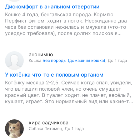
Дискомфорт в анальном отверстии
Кошке 4 года, бенгальская порода. Кормлю
Перфикт фитом, ходит в лоток. Неожиданно два
часа без остановки нежилась и мяукала (что-то
усердно требовала), после долгих поисков я
заметила белый налет в…
анонимно
Кошка
Без породы (домашняя кошка)
,
До 1 года
У котёнка что-то с половым органом
Котёнку месяца 2-2,5. Сейчас когда спал, увидели,
что вытащил половой член, но очень смущает
красный цвет. В туалет ходит, не плачет, весёлый,
кушает, играет. Это нормальный вид или какие-то
проблемы…
кира садчикова
Собака
Питомец
,
До 1 года