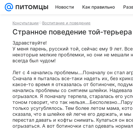
Новости
Как правильно
Раз
Консультации
Воспитание и поведение
Странное поведение той-терьера
Здравствуйте! 

У меня парень, русский той, сейчас ему 9 лет. Вс
некоторые мелкие проблемки, но они не мешали нам
всегда был чудом! 

Лет с 4 начались проблемы....Поначалу он стал аг
Сначала я пыталась все-таки надеть их, без крико
какое-то время я отказалась от ботиночек, подум
начались проблемы со снятием шлейки. Надевала с
огрызался. Я поначалу терпела, старалась его ус
тоном говорит, что так нельзя....Бесполезно...Па
только усугублялось. Тем более летом мама, котор
сказала, что в шлейке ей легче его держать, и мы
перестал давать и кофты снимать. Купаться он все
огрызаться. А вот ботиночки стал одевать нормаль