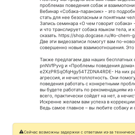
проблемах поведения собак и взаимопони
Вебинар «Собака-параноик» - это подробно
стать для нее безопасным и понятным челов
Запись семинара «О чем говорит собака» -
и что транслирует собака языком тела, и к
сказать. https://shop.dogcase.ru/#o-chem-g
Две эти видеозаписи помогут вам по-новом
совершенно новые взаимоотношения. Это н
Также предлагаем два наших бесплатных се
pnNVfPyvg и «Проблемы поведения дома». h
e2XzPRSqOfqHgy54TZDNA4RDE- На них раз
агрессия, и нечистоплотность. Они помогу
поведения работать с конкретными проблем
вы будете работать по рекомендациям из «
всего, практически сойдет на нет, а нечис
Искренне желаем вам успеха в коррекции п
Ведь самое главное – вы любите собаку и 
Сейчас возможны задержки с ответами из‑за техническ