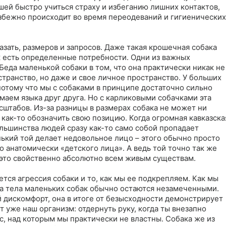
шей быстро учиться страху и избеганию лишних контактов, 
збежно происходит во время переодеваний и гигиенических 
азать, размеров и запросов. Даже такая крошечная собака 
ак есть определенные потребности. Одни из важных 
Беда маленькой собаки в том, что она практически никак не 
ранство, но даже и свое личное пространство. У больших 
тому что мы с собаками в принципе достаточно сильно 
имаем языка друг друга. Но с карликовыми собачками эта 
штабов. Из-за разницы в размерах собака не может ни 
как-то обозначить свою позицию. Когда огромная кавказская
льшинства людей сразу как-то само собой пропадает 
нький той делает недовольное лицо – этого обычно просто 
о анатомически «детского лица». А ведь той точно так же 
 это свойственно абсолютно всем живым существам.

ется агрессия собаки и то, как мы ее подкрепляем. Как мы 
а тела маленьких собак обычно остаются незамеченными. 
 дискомфорт, она в итоге от безысходности демонстрирует 
т уже наш организм: отдернуть руку, когда ты внезапно 
, над которым мы практически не властны. Собака же из 