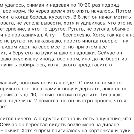
 удалось, снимая и надевая по 10-20 раз подряд 
 все норм. Но через время это опять началось. Потом 
ки, а когда берешь кусается. В 8 лет он начал метить 
вата, не успела вывести, хотя и удивилась, что это не 
етерпение, а что-то другое. Ругать, не ругала, обычно 
не проказничал. А тут – бесполезно. Хотя, так как я не
о не ругаю, не наказываю, просто иногда говорю – ну 
м видом идет на свое место, но при этом все 
ит, я беру его на руки и даю с ладошки. Сейчас он 
а даю вкусняшку иногда все норм, иногда не берет из 
т лупить собираюсь, хотя такого представить в 
главный, поэтому себя так ведет. С ним он немного 
прижать его лопатками к полу и держать, пока он не 
осчитать до 10, только потом отпустить. Типа как 
ла, недели на 2 помогло, но он быстро просек, что я 
ет. 

оится ничего. А с другой стороны есть ощущение, что 
Сейчас он перестал сидеть возле меня на диване. 
– рычит. Хотя я прям пригибаюсь на корточках и руки 