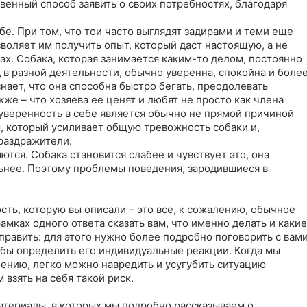
твенный способ заявить о своих потребностях, благодаря 
е. При том, что тои часто выглядят задирами и теми еще 
воляет им получить опыт, который даст настоящую, а не 
х. Собака, которая занимается каким-то делом, постоянно 
 в разной деятельности, обычно уверенна, спокойна и более
ает, что она способна быстро бегать, преодолевать 
же – что хозяева ее ценят и любят не просто как члена 
еуверенность в себе является обычно не прямой причиной 
, который усиливает общую тревожность собаки и, 
раздражители.

тся. Собака становится слабее и чувствует это, она 
ьнее. Поэтому проблемы поведения, зародившиеся в 
ть, которую вы описали – это все, к сожалению, обычное 
мках одного ответа сказать вам, что именно делать и какие 
равить: для этого нужно более подробно поговорить с вами
обы определить его индивидуальные реакции. Когда мы 
ению, легко можно навредить и усугубить ситуацию 
зять на себя такой риск.

териалы, в которых мы подробно рассказываем о 