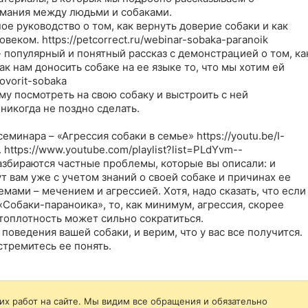
мания между людьми и собаками.

е руководство о том, как вернуть доверие собаки и как 
еком. https://petcorrect.ru/webinar-sobaka-paranoik

 популярный и понятный рассказ с демонстрацией о том, как
ак нам доносить собаке на ее языке то, что мы хотим ей 
ovorit-sobaka

у посмотреть на свою собаку и выстроить с ней 
икогда не поздно сделать.

минара – «Агрессия собаки в семье» https://youtu.be/I-
ttps://www.youtube.com/playlist?list=PLdYvm--
бираются частные проблемы, которые вы описали: и 
т вам уже с учетом знаний о своей собаке и причинах ее 
ами – мечением и агрессией. Хотя, надо сказать, что если 
Собаки-параноика», то, как минимум, агрессия, скорее 
топлотность может сильно сократиться. 

оведения вашей собаки, и верим, что у вас все получится. 
стремитесь ее понять.
их работ на сайте. Мы видим все обращения и обязательно