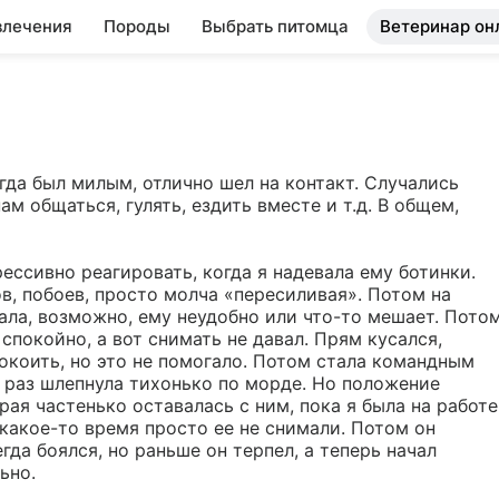
влечения
Породы
Выбрать питомца
Ветеринар он
егда был милым, отлично шел на контакт. Случались 
 общаться, гулять, ездить вместе и т.д. В общем, 
рессивно реагировать, когда я надевала ему ботинки. 
в, побоев, просто молча «пересиливая». Потом на 
ала, возможно, ему неудобно или что-то мешает. Потом
покойно, а вот снимать не давал. Прям кусался, 
покоить, но это не помогало. Потом стала командным 
ру раз шлепнула тихонько по морде. Но положение 
ая частенько оставалась с ним, пока я была на работе,
 какое-то время просто ее не снимали. Потом он 
гда боялся, но раньше он терпел, а теперь начал 
но. 
