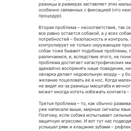
разницы в размерах заставляет этих малы
особенно связанных с фиксацией (что неи
процедур).

Вторая проблема – несоответствие, так ск
все равно остается собакой, а у всех соб
потребностей – безопасность и контроль. 
контролирует не только окружающее прост
собак тоже бывают подобные проблемы, по
различаемся, и, вследствие этого, не пон
проблема достигает катастрофических мас
адекватно воспринять наше поведение, ни 
овчарка делает недовольную морду – у бо
желание поцеловать ее в нос. Когда мале
не видят из-за разницы масштаба и вечног
может иногда хотеть избежать контакта –
Третья проблема – то, как обычно развива
уже написали выше, мирные сигналы язык
Поэтому, если собака испытывает сильный
защитную агрессию. И вот тут нас подводи
услышал рявк и клацание зубами – рефлекс