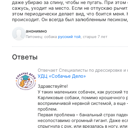
даже убираю за спину, чтобы не пугать. При этом 
сажусь, уходит на место. Если не отпускаю рычит.
этом периодически делает вид, что боится меня. 
происходит. Он всегда был залюбленным песиком, н
анонимно
Питомец:
собака
русский той
, старше 7 лет
Ответы
Отвечает
Специалисты по дрессировке и 
УДЦ «Собачье Дело»
Здравствуйте!

У таких маленьких собачек, как русский т
Карликовые собаки, помимо крошечного р
восприимчивой нервной системой, а еще –
проблем.

Первая проблема – банальный страх падени
несопоставимо огромный гигант. Даже если
спрыгнула с рук, или врезалась в ногу, ил