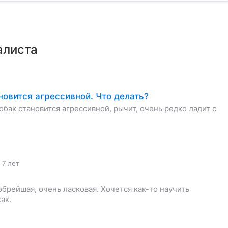
алиста
новится агрессивной. Что делать?
обак становится агрессивной, рычит, очень редко ладит с
 7 лет
обрейшая, очень ласковая. Хочется как-то научить
ак.