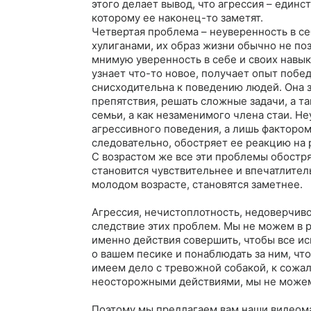
этого делает вывод, что агрессия – единс
которому ее наконец-то заметят.

Четвертая проблема – неуверенность в себ
хулиганами, их образ жизни обычно не поз
мнимую уверенность в себе и своих навыка
узнает что-то новое, получает опыт побед
снисходительна к поведению людей. Она зн
препятствия, решать сложные задачи, а так
семьи, а как незаменимого члена стаи. Н
агрессивного поведения, а лишь фактором
следовательно, обостряет ее реакцию на 
С возрастом же все эти проблемы обостряю
становится чувствительнее и впечатлител
молодом возрасте, становятся заметнее.

Агрессия, нечистоплотность, недоверчивос
следствие этих проблем. Мы не можем в ра
именно действия совершить, чтобы все исп
о вашем песике и понаблюдать за ним, чт
имеем дело с тревожной собакой, к сожал
неосторожными действиями, мы не можем в
Поэтому мы предлагаем вам наши видеома