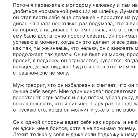
Потом я переехала к молодому человеку и там нам
,добиться нормальной реакции на шлейку. Думала,
он стал вести себя еще страннее – просится на руч
диван. Сначала несколько раз подумала, что я вино
на пороге, а на диване. Потом поняла, что это не н
ему было достаточно просто сказать, он понимал и 
успеваю в момент, когда он это делает, я все равн
как так, ты же знаешь, что нельзя, он с виноваты
продолжает так делать. Он не пьет из миски, прос
просит, я подхожу, он огрызается, кусается. Когд
пальцев, делая вид, как будто я его в этот момен
страшном сне не могу. 

Муж говорит, что он избалован и считает, что он 
лучше себя ведет. Мне один кинолог посоветовал 
перестанет огрызаться и еще потом, убрав руку, д
вожак показать, что я сильнее. Пару раз так сдела
отпускаю его, когда он молчит и уже это не работа
Он с одной стороны ведет себя как король, и не б
он адски меня боится, хотя я не понимаю почему. 
Лежит только у себя и даже если подхожу к нему 