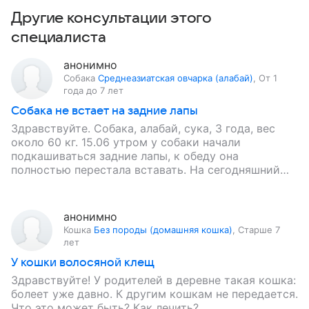
Другие консультации этого
специалиста
анонимно
Собака
Среднеазиатская овчарка (алабай)
,
От 1
года до 7 лет
Собака не встает на задние лапы
Здравствуйте. Собака, алабай, сука, 3 года, вес
около 60 кг. 15.06 утром у собаки начали
подкашиваться задние лапы, к обеду она
полностью перестала вставать. На сегодняшний
день симптомы следующие: выраженная…
анонимно
Кошка
Без породы (домашняя кошка)
,
Старше 7
лет
У кошки волосяной клещ
Здравствуйте! У родителей в деревне такая кошка:
болеет уже давно. К другим кошкам не передается.
Что это может быть? Как лечить?