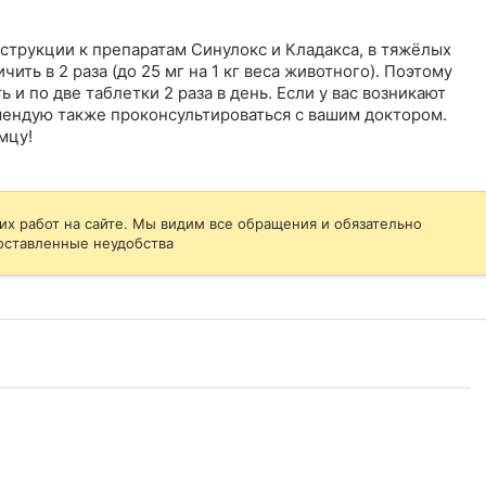
трукции к препаратам Синулокс и Кладакса, в тяжёлых 
ить в 2 раза (до 25 мг на 1 кг веса животного). Поэтому 
 и по две таблетки 2 раза в день. Если у вас возникают 
ендую также проконсультироваться с вашим доктором.

мцу!
их работ на сайте. Мы видим все обращения и обязательно
оставленные неудобства