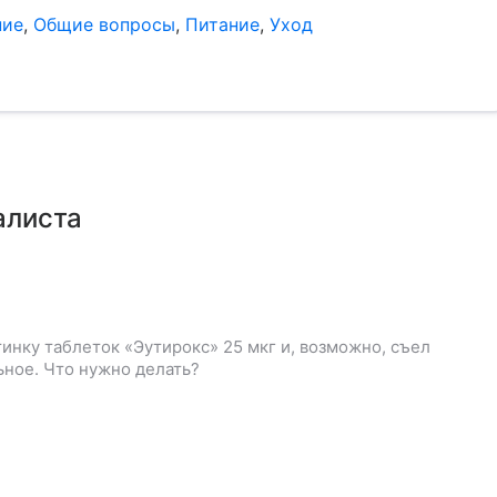
ние
,
Общие вопросы
,
Питание
,
Уход
алиста
инку таблеток «Эутирокс» 25 мкг и, возможно, съел
ьное. Что нужно делать?