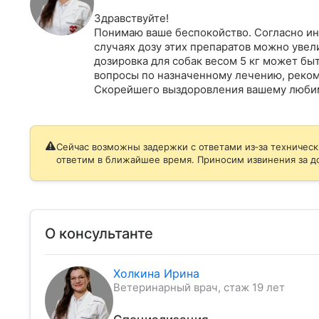
Здравствуйте!

Понимаю ваше беспокойство. Согласно инс
случаях дозу этих препаратов можно увелич
дозировка для собак весом 5 кг может быть
вопросы по назначенному лечению, реком
Скорейшего выздоровления вашему люби
Сейчас возможны задержки с ответами из‑за техническ
ответим в ближайшее время. Приносим извинения за д
О консультанте
Холкина Ирина
Ветеринарный врач, стаж 19 лет