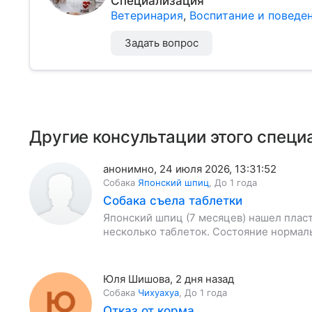
Специализация
Ветеринария
,
Воспитание и поведе
Задать вопрос
Другие консультации этого специ
анонимно
,
24 июля 2026, 13:31:52
Собака
Японский шпиц
,
До 1 года
Собака съела таблетки
Японский шпиц (7 месяцев) нашел пласт
несколько таблеток. Состояние нормал
Юля Шишова
,
2 дня назад
Собака
Чихуахуа
,
До 1 года
Отказ от корма