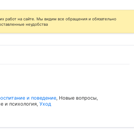
их работ на сайте. Мы видим все обращения и обязательно
оставленные неудобства
оспитание и поведение
,
Новые вопросы
,
е и психология
,
Уход