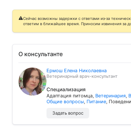
Сейчас возможны задержки с ответами из‑за техническ
ответим в ближайшее время. Приносим извинения за д
О консультанте
Ермош Елена Николаевна
Ветеринарный врач-консультант
Специализация
Адаптация питомца
,
Ветеринария
,
В
Общие вопросы
,
Питание
,
Поведени
Задать вопрос