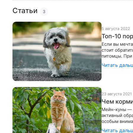
Статьи
3
5 августа 2022
Топ-10 по
Если вы мечта
стоит обратит
питомцы. При
характер и в
Читать даль
23 августа 2021
Чем корми
Мейн-куны — 
активный обра
особым внима
высококачест
Читать даль