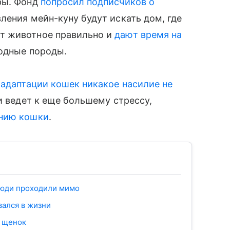
ры. Фонд
попросил подписчиков о
ления мейн-куну будут искать дом, где
т животное правильно и
дают время на
модные породы.
 адаптации кошек никакое насилие не
и ведет к еще большему стрессу,
ению кошки
.
 люди проходили мимо
вался в жизни
н щенок