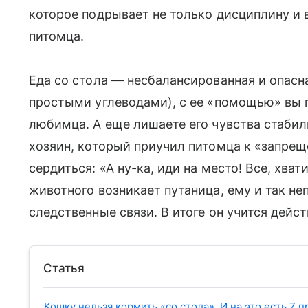
которое подрывает не только дисциплину и в
питомца.
Еда со стола — несбалансированная и опасн
простыми углеводами), с ее «помощью» вы 
любимца. А еще лишаете его чувства стабил
хозяин, который приучил питомца к «запрещ
сердиться: «А ну-ка, иди на место! Все, хват
животного возникает путаница, ему и так не
следственные связи. В итоге он учится дейс
Статья
Кошку нельзя кормить «со стола». И на это есть 7 