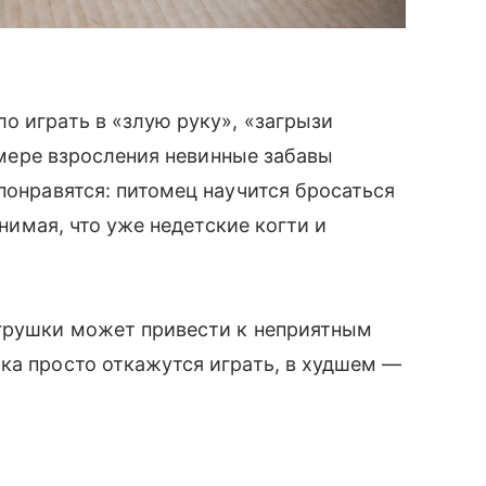
о играть в «злую руку», «загрызи
по мере взросления невинные забавы
понравятся: питомец научится бросаться
онимая, что уже недетские когти и
игрушки может привести к неприятным
ка просто откажутся играть, в худшем —