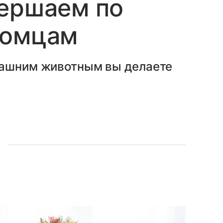
вершаем по
томцам
машним животным вы делаете