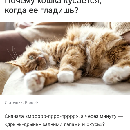
Почему кошка кусается,
когда ее гладишь?
Источник:
Freepik
Сначала «мррррр-пррр-прррр», а через минуту —
«дрынь-дрынь» задними лапами и «кусь»?