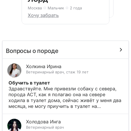
Хочу забрать
Москва
Девочка
2 месяца
Хочу забрать
Москва
Мальчик
2 года
Хочу забрать
Хочу забрать
Вопросы о породе
Холкина Ирина
Ветеринарный врач, стаж 19 лет
Обучить в туалет
Здравствуйте. Мне привезли собаку с севера,
порода АСТ, как я полагаю она на севере
ходила в туалет дома, сейчас живёт у меня два
месяца, не могу приучить в туалет на…
Холодова Инга
Ветеринарный врач