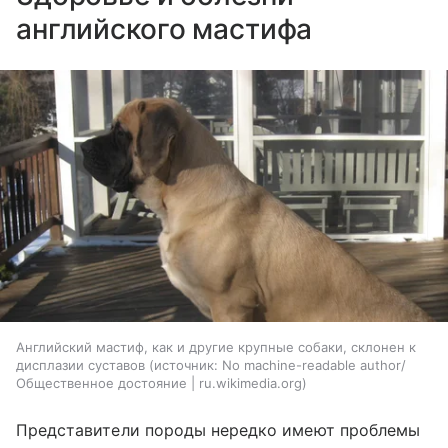
английского мастифа
Английский мастиф, как и другие крупные собаки, склонен к
дисплазии суставов
источник:
No machine-readable author/
Общественное достояние | ru.wikimedia.org
Представители породы нередко имеют проблемы