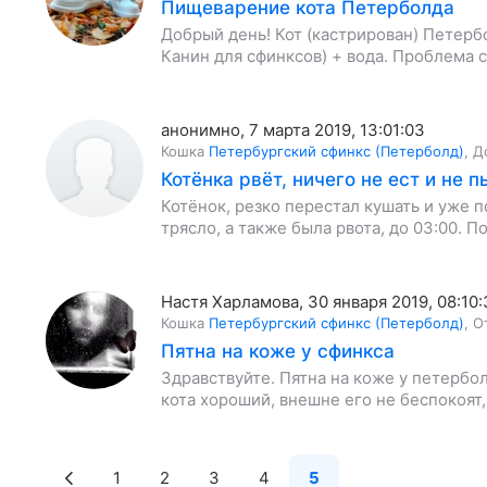
Пищеварение кота Петерболда
Добрый день! Кот (кастрирован) Петербол
Канин для сфинксов) + вода. Проблема ст
анонимно
,
7 марта 2019, 13:01:03
Кошка
Петербургский сфинкс (Петерболд)
,
Д
Котёнка рвёт, ничего не ест и не п
Котёнок, резко перестал кушать и уже п
трясло, а также была рвота, до 03:00. 
Настя Харламова
,
30 января 2019, 08:10:
Кошка
Петербургский сфинкс (Петерболд)
,
О
Пятна на коже у сфинкса
Здравствуйте. Пятна на коже у петербол
кота хороший, внешне его не беспокоят,
1
2
3
4
5