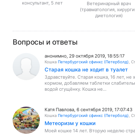
консультант, 5 лет
Ветеринарный врач
(травматология, хирурги
диетология)
Вопросы и ответы
анонимно
,
29 октября 2019, 18:55:17
Кошка
Петербургский сфинкс (Петерболд)
,
С
Старая кошка не ходит в туалет
Здравствуйте. Старая кошка, 16 лет, не
кормом, добавляем таблетки слабительн
водой сгущёнку. Кошка не…
Катя Павлова
,
6 сентября 2019, 17:07:43
Кошка
Петербургский сфинкс (Петерболд)
,
С
Метеоризм у кошки
Моей кошке 14 лет. Вторую неделю стра