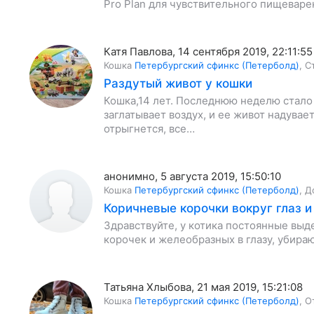
Pro Plan для чувствительного пищеваре
Катя Павлова
,
14 сентября 2019, 22:11:55
Кошка
Петербургский сфинкс (Петерболд)
,
С
Раздутый живот у кошки
Кошка,14 лет. Последнюю неделю стало 
заглатывает воздух, и ее живот надувае
отрыгнется, все…
анонимно
,
5 августа 2019, 15:50:10
Кошка
Петербургский сфинкс (Петерболд)
,
Д
Коричневые корочки вокруг глаз и
Здравствуйте, у котика постоянные выд
корочек и желеобразных в глазу, убираю
Татьяна Хлыбова
,
21 мая 2019, 15:21:08
Кошка
Петербургский сфинкс (Петерболд)
,
О