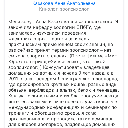
Казакова Анна Анатольевна
Кинолог, зоопсихолог
Меня зовут Анна Казакова и я «зоопсихолог». Я
закончила кафедру зоологии СПбГУ, где
занималась изучением поведения
млекопитающих. Позже я занялась
практическим применением своих знаний, но
раз сейчас принят термин зоопсихолог – нет
смысла спорить о словах. (После фильма «Мир
Юрского периода-2» все знают, кто такой
зоопсихолог:)) Консультировать владельцев
домашних животных я начала 9 лет назад, а в
2011 стала тренером Ленинградского зоопарка,
где дрессировала крупных кошек, разные виды
обезьян, верблюдов и альпак, белок и ленивцев.
Контакт с животными и их благополучие всегда
интересовали меня, мне повезло участвовать в
международных конференциях и семинарах по
тренингу и обогащению среды, я сама
организовывала и проводила такие семинары
для киперов зоопарков, владельцев домашних