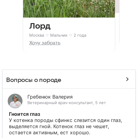
Белка
Роб
Викки
Клякса
Лайк
Котик
Боб
Честер
Москва
Москва
Москва
Москва
Москва
Москва
Девочка
Мальчик
Девочка
Девочка
Мальчик
Мальчик
2 года
2 года
1 год
2 месяца
4 года
3 года
Вишня
Москва
Мальчик
2 месяца
Лорд
Хочу забрать
Хочу забрать
Хочу забрать
Хочу забрать
Хочу забрать
Хочу забрать
Москва
Мальчик
4 года
Хочу забрать
Москва
Девочка
2 месяца
Хочу забрать
Москва
Мальчик
2 года
Хочу забрать
Хочу забрать
Вопросы о породе
Гребенюк Валерия
Ветеринарный врач-консультант, 5 лет
Гноится глаз
У котенка породы сфинкс слезится один глаз,
выделяется гной. Котенок глаз не чешет,
остается активным, ест хорошо.