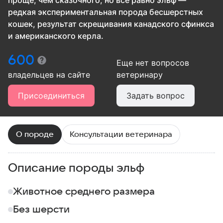
проще, чем сказочного, но все равно эльф —
редкая экспериментальная порода бесшерстных
кошек, результат скрещивания канадского сфинкса
и американского керла.
600
Еще нет вопросов
владельцев
на сайте
ветеринару
Присоединиться
Задать вопрос
О породе
Консультации ветеринара
Описание породы эльф
Животное среднего размера
Без шерсти