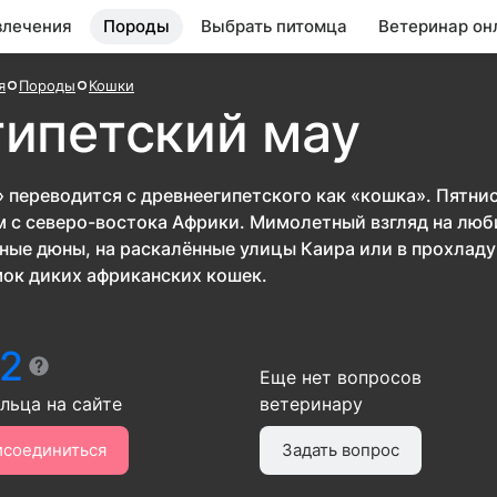
влечения
Породы
Выбрать питомца
Ветеринар он
я
Породы
Кошки
гипетский мау
 переводится с древнеегипетского как «кошка». Пятни
 с северо-востока Африки. Мимолетный взгляд на люб
ные дюны, на раскалённые улицы Каира или в прохладу
ок диких африканских кошек.
2
Еще нет вопросов
ельца
на сайте
ветеринару
исоединиться
Задать вопрос