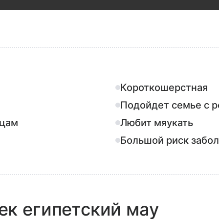
Короткошерстная
Подойдет семье с 
мцам
Любит мяукать
Большой риск забо
к египетский мау