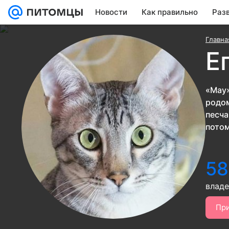
Новости
Как правильно
Раз
Главна
Е
«Мау»
родом
песча
потом
58
влад
Пр